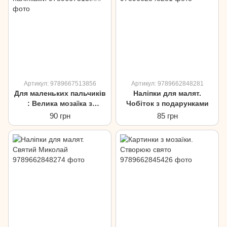
Артикул: 9789667513856
Артикул: 9789662848281
Для маленьких пальчиків
Наліпки для малят.
: Велика мозаїка з
Чобіток з подарунками
наліпками
90 грн
85 грн