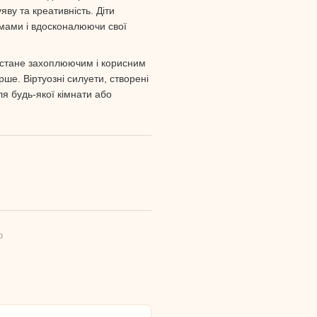
яву та креативність. Діти
рмами і вдосконалюючи свої
т стане захоплюючим і корисним
рше. Віртуозні силуети, створені
я будь-якої кімнати або
ю