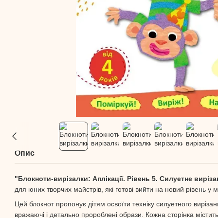
Опис
"Блокноти-вирізалки: Аплікації. Рівень 5. Силуетне виріза
для юних творчих майстрів, які готові вийти на новий рівень у м
Цей блокнот пропонує дітям освоїти техніку силуетного виріза
вражаючі і детально пророблені образи. Кожна сторінка містит