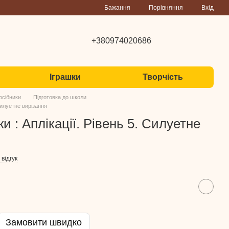
Порівняння
Бажання
Вхід
+380974020686
Іграшки
Творчість
осібники
Підготовка до школи
 Силуетне вирізання
и : Аплікації. Рівень 5. Силуетне
відгук
Замовити швидко