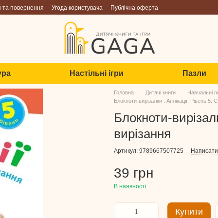
н та повернення
Угода користувача
Публічна оферта
ура
Настільні ігри
Пазли
Головна
Дитячі книги
Навчальні п
Блокноти-вирізалки : Аплікації. Рівень 5.
Блокноти-вирізалк
вирізання
Артикул: 9789667507725
Написати 
39 грн
В наявності
Купити