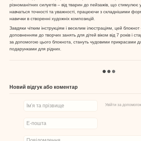
різноманітних силуетів – від тварин до пейзажів, що стимулює у
навчаться точності та уважності, працюючи з складнішими фо
навички в створенні художніх композицій.
Завдяки чітким інструкціям і веселим ілюстраціям, цей блокно
доповненням до творчих занять для дітей віком від 7 років і ста
за допомогою цього блокнота, стануть чудовими прикрасами дл
подарунками для рідних.
Новий відгук або коментар
Увійти за допомого