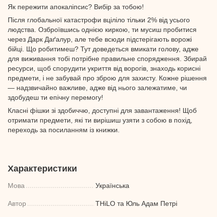
Як пережити апокаліпсис? Вибір за тобою!
Після глобальної катастрофи вціліло тільки 2% від усього
людства. Озброївшись однією киркою, ти мусиш пробитися
через Дарк Даґалур, але тебе всюди підстерігають ворожі
бійці. Що робитимеш? Тут доведеться вмикати голову, адже
для виживання тобі потрібне правильне спорядження. Збирай
ресурси, щоб спорудити укриття від ворогів, знаходь корисні
предмети, і не забувай про зброю для захисту. Кожне рішення
— надзвичайно важливе, адже від нього залежатиме, чи
здобудеш ти епічну перемогу!
Класні фішки зі здобиччю, доступні для завантаження! Щоб
отримати предмети, які ти вирішиш узяти з собою в похід,
переходь за посиланням із книжки.
Характеристики
Мова
Українська
Автор
THiLO та Юль Адам Петрі