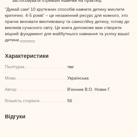
застосовувати отримані навички на практиці.
"Думай сам! 10 крутезних способів навчити дитину мислити
критично. 4-5 років" – це незамінний ресурс для кожного, хто
прагне виховати вмотивовану та самостійну дитину, готову до
викликів сучасного світу. Ця книга допоможе вам створити
міцний фундамент для майбутнього навчання та успіху вашої
дитини.
Характеристики
Палітурка
тве
Мова
Українська
Автор
В’юнник В.О. Новик Г.
Кількість сторінок
56
Відгуки