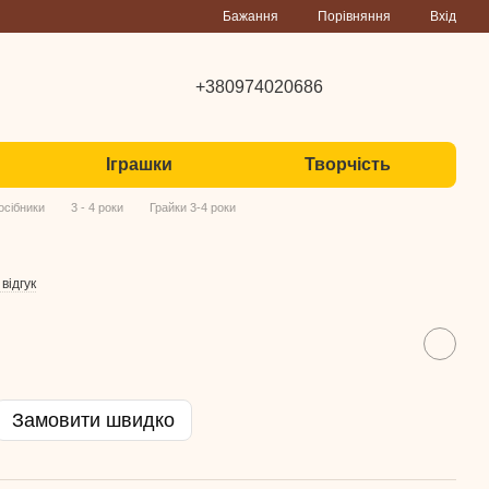
Порівняння
Бажання
Вхід
+380974020686
Іграшки
Творчість
осібники
3 - 4 роки
Грайки 3-4 роки
відгук
Замовити швидко