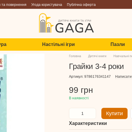
н та повернення
Угода користувача
Публічна оферта
ура
Настільні ігри
Пазли
Головна
Дитячі книги
Навчальні п
Грайки 3-4 роки
Артикул: 9786176341147
Написати 
99 грн
В наявності
Купити
Характеристики