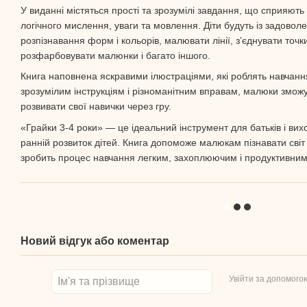
У виданні містяться прості та зрозумілі завдання, що сприяють
логічного мислення, уваги та мовлення. Діти будуть із задово
розпізнавання форм і кольорів, малювати лінії, з’єднувати точки
розфарбовувати малюнки і багато іншого.
Книга наповнена яскравими ілюстраціями, які роблять навчання
зрозумілим інструкціям і різноманітним вправам, малюки зможу
розвивати свої навички через гру.
«Грайки 3-4 роки» — це ідеальний інструмент для батьків і вихо
ранній розвиток дітей. Книга допоможе малюкам пізнавати світ 
зробить процес навчання легким, захоплюючим і продуктивним
Новий відгук або коментар
Увійти за допомого