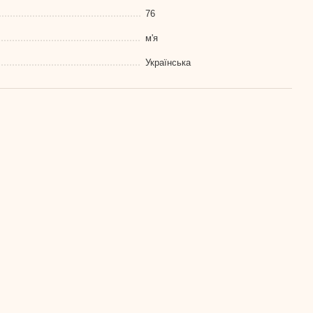
76
м'я
Українська