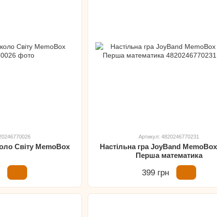
820246770026
Артикул: 4820246770231
коло Світу MemoBox
Настільна гра JoyBand MemoBox
Перша математика
н
399 грн