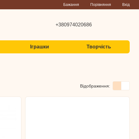
Порівняння
Бажання
Вхід
+380974020686
Іграшки
Творчість
Відображення: