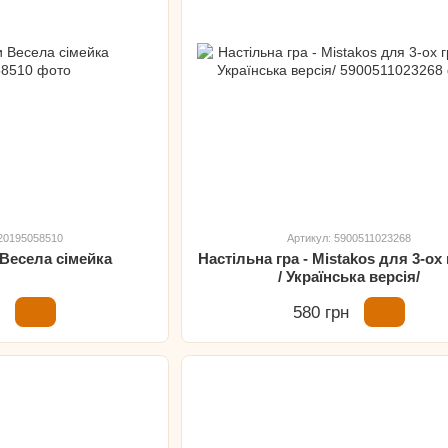
820195058510
Артикул: 5900511023268
 Весела сімейка
Настільна гра - Міstakos для 3-ох
/ Українська версія/
н
580 грн