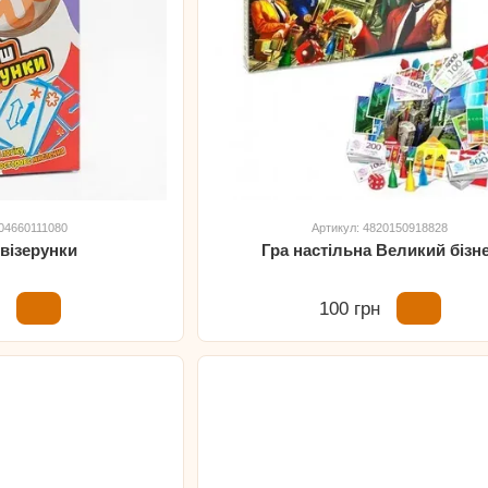
904660111080
Артикул: 4820150918828
 візерунки
Гра настільна Великий бізн
н
100 грн