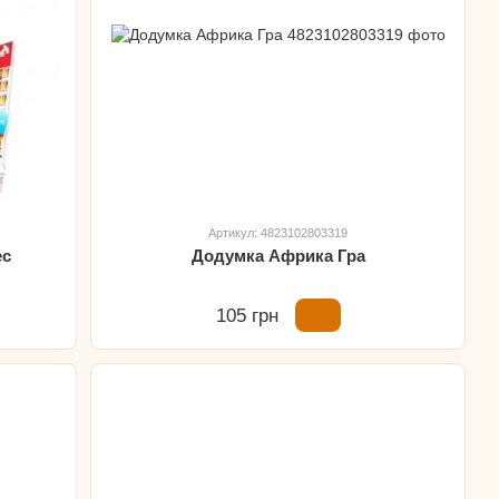
Артикул: 4823102803319
ес
Додумка Африка Гра
105 грн