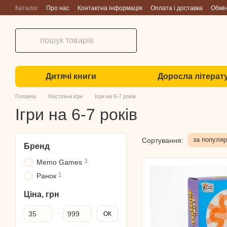
Перейти до основного контенту
Каталог
Про нас
Контактна інформація
Оплата і доставка
Обмі
Дитячі книги
Доросла літерат
Головна
Настільні ігри
Ігри на 6-7 років
Ігри на 6-7 років
за популяр
Сортування:
Бренд
3
Memo Games
1
Ранок
Ціна, грн
Від Ціна, грн
До Ціна, грн
ОК