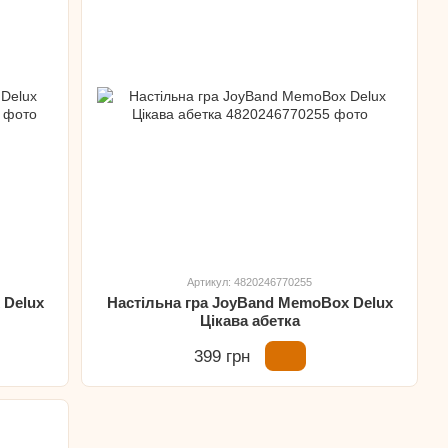
Артикул: 4820246770255
 Delux
Настільна гра JoyBand MemoBox Delux
Цікава абетка
399 грн