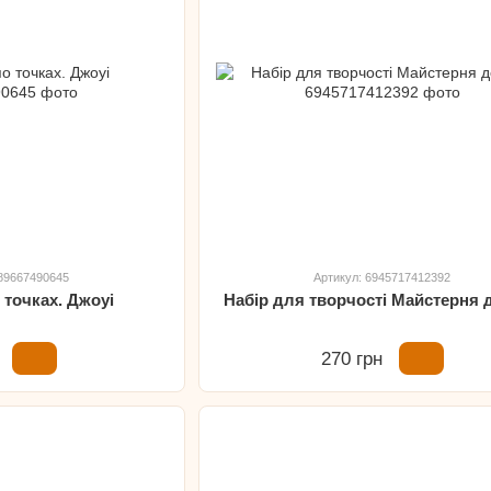
789667490645
Артикул: 6945717412392
 точках. Джоуі
Набір для творчості Майстерня 
270 грн