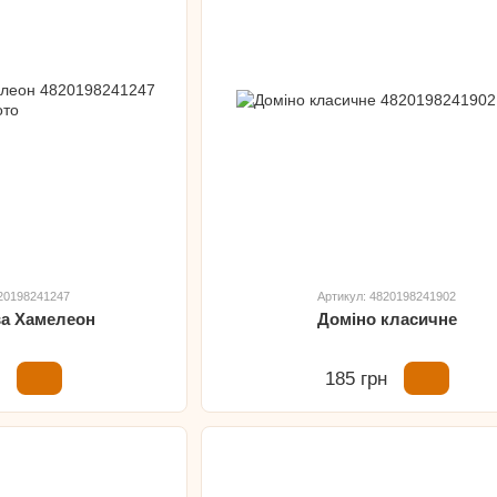
820198241247
Артикул: 4820198241902
ва Хамелеон
Доміно класичне
н
185 грн