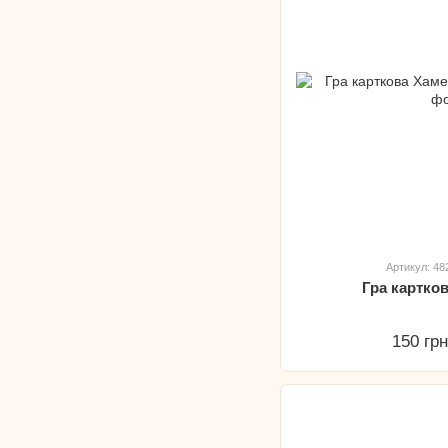
Артикул: 4
Гра картко
150 гр