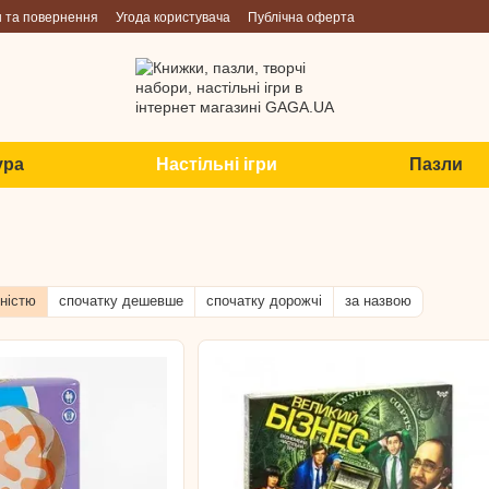
н та повернення
Угода користувача
Публічна оферта
ура
Настільні ігри
Пазли
ністю
спочатку дешевше
спочатку дорожчі
за назвою