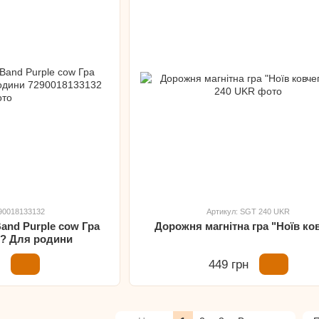
290018133132
Артикул: SGT 240 UKR
Band Purple cow Гра
Дорожня магнітна гра "Ноїв ко
я? Для родини
н
449 грн