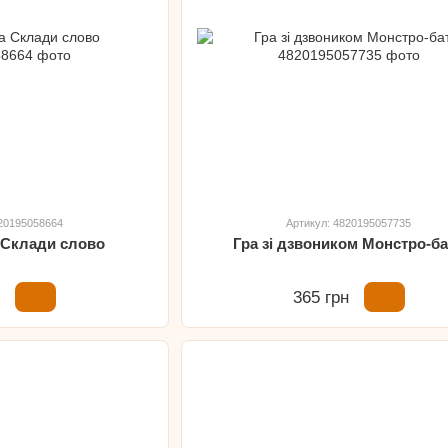
820195058664
Артикул: 4820195057735
а Склади слово
Гра зі дзвоником Монстро-б
н
365 грн