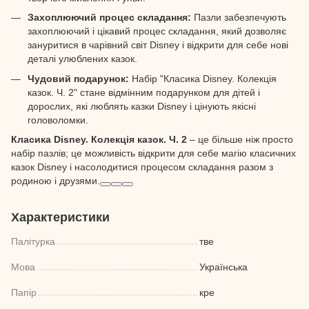
Захоплюючий процес складання:
Пазли забезпечують
захоплюючий і цікавий процес складання, який дозволяє
зануритися в чарівний світ Disney і відкрити для себе нові
деталі улюблених казок.
Чудовий подарунок:
Набір "Класика Disney. Колекція
казок. Ч. 2" стане відмінним подарунком для дітей і
дорослих, які люблять казки Disney і цінують якісні
головоломки.
Класика Disney. Колекція казок. Ч. 2
– це більше ніж просто
набір пазлів; це можливість відкрити для себе магію класичних
казок Disney і насолодитися процесом складання разом з
родиною і друзями.
Характеристики
Палітурка
тве
Мова
Українська
Папір
кре