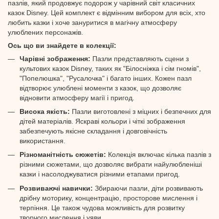
пазлів, який продовжує подорож у чарівний світ класичних
казок Disney. Цей комплект є відмінним вибором для всіх, хто
любить казки і хоче зануритися в магічну атмосферу
улюблених персонажів.
Ось що ви знайдете в колекції:
Чарівні зображення:
Пазли представляють сцени з
культових казок Disney, таких як "Білосніжка і сім гномів",
"Попелюшка", "Русалочка" і багато інших. Кожен пазл
відтворює улюблені моменти з казок, що дозволяє
відновити атмосферу магії і пригод.
Висока якість:
Пазли виготовлені з міцних і безпечних для
дітей матеріалів. Яскраві кольори і чіткі зображення
забезпечують якісне складання і довговічність
використання.
Різноманітність сюжетів:
Колекція включає кілька пазлів з
різними сюжетами, що дозволяє вибрати найулюбленіші
казки і насолоджуватися різними етапами пригод.
Розвиваючі навички:
Збираючи пазли, діти розвивають
дрібну моторику, концентрацію, просторове мислення і
терпіння. Це також чудова можливість для розвитку
творчого мислення і уяви.