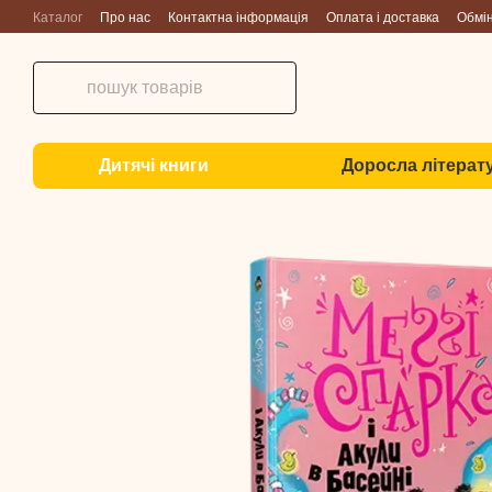
Перейти до основного контенту
Каталог
Про нас
Контактна інформація
Оплата і доставка
Обмі
Дитячі книги
Доросла літерат