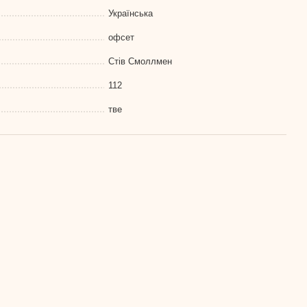
Українська
офсет
Стів Смоллмен
112
тве