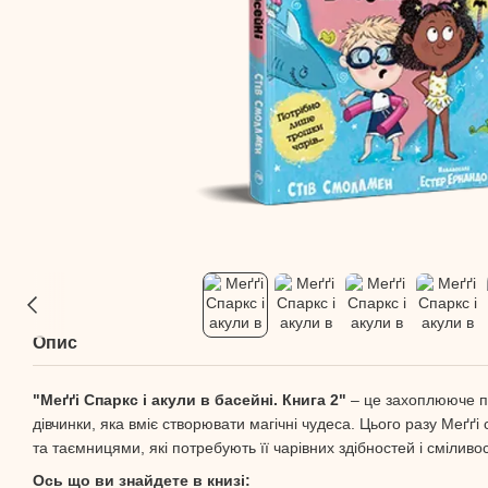
Опис
"Меґґі Спаркс і акули в басейні. Книга 2"
– це захоплююче п
дівчинки, яка вміє створювати магічні чудеса. Цього разу Меґґі
та таємницями, які потребують її чарівних здібностей і сміливос
Ось що ви знайдете в книзі: