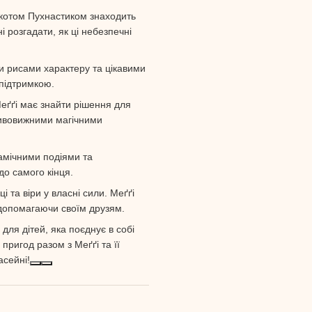
 котом Пухнастиком знаходить
і розгадати, як ці небезпечні
ми рисами характеру та цікавими
 підтримкою.
еґґі має знайти рішення для
дивовижними магічними
амічними подіями та
до самого кінця.
і та віри у власні сили. Меґґі
 допомагаючи своїм друзям.
для дітей, яка поєднує в собі
 пригод разом з Меґґі та її
асейні!