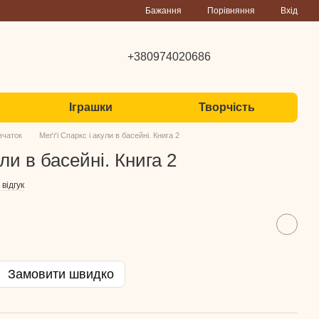
Порівняння
Бажання
Вхід
+380974020686
Іграшки
Творчість
вчаток
Меґґі Спаркс і акули в басейні. Книга 2
ли в басейні. Книга 2
відгук
Замовити швидко