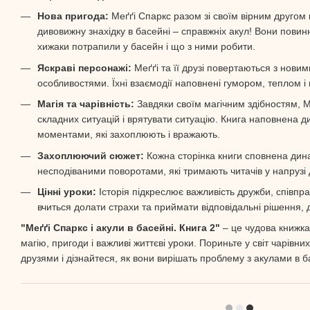
Нова пригода:
Меґґі Спаркс разом зі своїм вірним другом
дивовижну знахідку в басейні – справжніх акул! Вони повинн
хижаки потрапили у басейн і що з ними робити.
Яскраві персонажі:
Меґґі та її друзі повертаються з нови
особливостями. Їхні взаємодії наповнені гумором, теплом і
Магія та чарівність:
Завдяки своїм магічним здібностям, М
складних ситуацій і врятувати ситуацію. Книга наповнена 
моментами, які захоплюють і вражають.
Захоплюючий сюжет:
Кожна сторінка книги сповнена дин
несподіваними поворотами, які тримають читачів у напрузі 
Цінні уроки:
Історія підкреслює важливість дружби, співпрац
вчиться долати страхи та приймати відповідальні рішення,
"Меґґі Спаркс і акули в басейні. Книга 2"
– це чудова книжка 
магію, пригоди і важливі життєві уроки. Пориньте у світ чарівних
друзями і дізнайтеся, як вони вирішать проблему з акулами в б