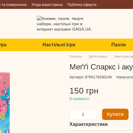
н та повернення
Угода користувача
Публічна оферта
ура
Настільні ігри
Пазли
Головна
Дитячі книги
Книги для ді
Меґґі Спаркс і аку
Артикул: 9786178280246
Написати 
150 грн
В наявності
Купити
Характеристики