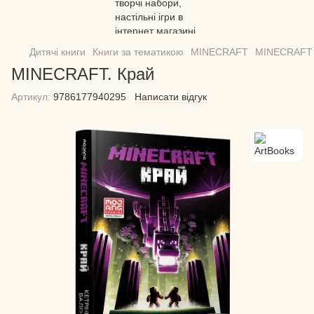
Дитячі книги
Книги за тематикою
MINECRAFT
MINECRAFT 
MINECRAFT. Край
Артикул:
9786177940295
Написати відгук