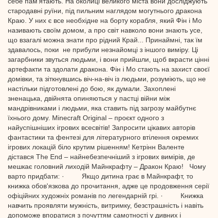
себе пам'ятають. На околиці великого міста вони досліджують
стародавні руїни, під пильним наглядом могутнього дракона
Краю. У них є все необхідне на борту корабля, який Фін і Мо
називають своїм домом, а про світ навколо вони знають усе,
що взагалі можна знати про рідний Край... Принаймні, так їм
здавалось, поки не прибули незнайомці з іншого виміру. Ці
загарбники звуться людьми, і вони прийшли, щоб вкрасти цінні
артефакти та здолати дракона. Фін і Мо стають на захист своєї
домівки, та зіткнувшись віч-на-віч із людьми, розуміють, що не
настільки підготовлені до бою, як думали. Захоплені
зненацька, двійнята опиняються у пастці війни між
мандрівниками і людьми, яка ставить під загрозу майбутнє
їхнього дому. Minеcraft Original – проєкт одного з
найуспішніших ігрових всесвітів! Запросити цікавих авторів
фантастики та фентезі для літературного втілення окремих
ігрових локацій біло крутим рішенням! Кетрінн Валенте
дістався The End – найнебезпечніший з ігрових вимірів, де
мешкає головний лиходій Майнкрафту – Дракон Краю! Чому
варто придбати: · Якщо дитина грає в Майнкрафт, то
книжка обов'язкова до прочитання, адже це продовження серії
офіційних художніх романів по легендарній грі. · Книжка
навчить проявляти мужність, витримку, безстрашність і навіть
допоможе впоратися з почуттям самотності у дивних і