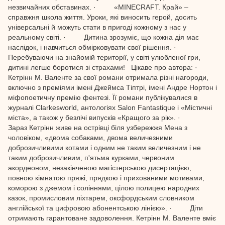
незвичайних обставинах. · «MINECRAFT. Край» –
справжня школа життя. Уроки, які виносить герой, досить
універсальні й можуть стати в пригоді кожному з нас у
реальному світі. · Дитина зрозуміє, що кожна дія має
наслідок, і навчиться обмірковувати свої рішення. ·
Перебуваючи на знайомій території, у світі улюбленої гри,
дитині легше боротися зі страхами! Цікаве про автора: ·
Кетрінн М. Валенте за свої романи отримала різні нагороди,
включно з преміями імені Джеймса Тіптрі, імені Андре Нортон і
міфопоетичну премію фентезі. Її романи публікувалися в
журналі Clarkesworld, антологіях Salon Fantastique і «Містичні
міста», а також у безлічі випусків «Кращого за рік». ·
Зараз Кетрінн живе на острівці біля узбережжя Мена з
чоловіком, «двома собаками, двома величезними
доброзичливими котами і одним не таким величезним і не
таким доброзичливим, п'ятьма курками, червоним
акордеоном, незакінченою магістерською дисертацією,
повною кімнатою пряжі, прядкою і прихованими мотивами,
коморою з джемом і соліннями, цілою полицею народних
казок, промисловим ліхтарем, оксфордським словником
англійської та цифровою абонентською лінією». · Діти
отримають гарантоване задоволення. Кетрінн М. Валенте вміє