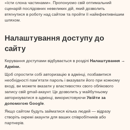
«їсти слона частинами». Пропонуємо свій оптимальний
сценарій послідовних невеликих дій, який дозволить
втягнутися в роботу над сайтом та пройти її найефективнішим
шляхом.
Налаштування доступу до
сайту
Керування доступами відбувається в розділі
Налаштування →
Адміни.
Щоб спростити собі авторизацію в адмінці, позбавитися
необхідності пам'ятати пароль і вказувати його при кожному
вході, ви можете вказати у властивостях свого облікового
запису свій gmail-акаунт. Це дозволить у майбутньому
авторизуватися в адмінці, використовуючи
Увійти за
допомогою Google
.
Якщо сайтом будуть займатися кілька людей — відразу
створіть окремі акаунти для ваших співробітників або
партнерів.