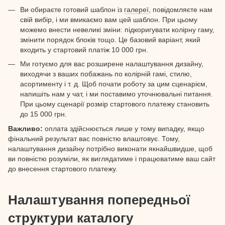
Ви обираєте готовий шаблон із
галереї
, повідомляєте нам
свій вибір, і ми вмикаємо вам цей шаблон. При цьому
можемо внести невеликі зміни: підкоригувати колірну гаму,
змінити порядок блоків тощо. Це базовий варіант, який
входить у стартовий платіж 10 000 грн.
Ми готуємо для вас розширене налаштування дизайну,
виходячи з ваших побажань по колірній гамі, стилю,
асортименту і т. д. Щоб почати роботу за цим сценарієм,
напишіть нам у чат, і ми поставимо уточнювальні питання.
При цьому сценарії розмір стартового платежу становить
до 15 000 грн.
Важливо:
оплата здійснюється лише у тому випадку, якщо
фінальний результат вас повністю влаштовує. Тому,
налаштування дизайну потрібно виконати якнайшвидше, щоб
ви повністю розуміли, як виглядатиме і працюватиме ваш сайт
до внесення стартового платежу.
Налаштування попередньої
структури каталогу