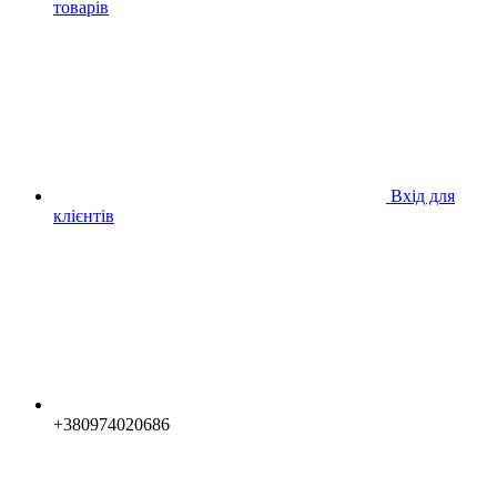
товарів
Вхід для
клієнтів
+380974020686