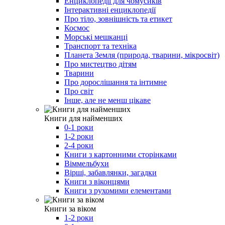
Енциклопедії для чомусиків
Інтерактивні енциклопедії
Про тіло, зовнішність та етикет
Космос
Морські мешканці
Транспорт та техніка
Планета Земля (природа, тварини, мікросвіт)
Про мистецтво дітям
Тварини
Про дорослішання та інтимне
Про світ
Інше, але не менш цікаве
Книги для найменших
0-1 роки
1-2 роки
2-4 роки
Книги з картонними сторінками
Віммельбухи
Вірші, забавлянки, загадки
Книги з віконцями
Книги з рухомими елементами
Книги за віком
1-2 роки