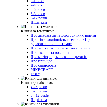
0-1 роки
2-4 роки
4-6 років
6-8 років
9-12 років
Підліткам
Книги за тематикою
Про динозаврів та доісторичних тварин
Про тіло, зовнішність та етикет / Про
дорослішання та інтимне
Про літаки, машини, техніку, потяги
Про тварин та рослини
Про магію, відьмочок та відьмаків
Про принцес
Про єдинорогів
MINECRAFT
Disney
Книги для дівчаток
4 - 6 років
6 - 8 років
9 - 12 років
Підліткам