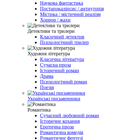
Наукова фантастика
Постапокаліпсис / антиутопія
Містика / містичний реалізм
Хоррор / жахи
Детективи та трилери
Класичний детектив
Психологічний трилер
Художня література
Класична література
Сучасна проза
Історичний роман
Драма
Психологічний роман
Поезія
Українські письменники
Романтика
Сучасний любовний роман
Історичне кохання
Еротична проза
Романтична комедія
Романтичне фентезі