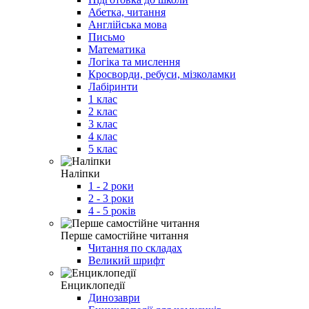
Абетка, читання
Англійська мова
Письмо
Математика
Логіка та мислення
Кросворди, ребуси, мізколамки
Лабіринти
1 клас
2 клас
3 клас
4 клас
5 клас
Наліпки
1 - 2 роки
2 - 3 роки
4 - 5 років
Перше самостійне читання
Читання по складах
Великий шрифт
Енциклопедії
Динозаври