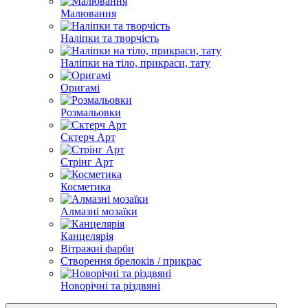
Малювання
Наліпки та творчість
Наліпки на тіло, прикраси, тату
Оригамі
Розмальовки
Сктерч Арт
Стрінг Арт
Косметика
Алмазні мозаїки
Канцелярія
Вітражні фарби
Створення брелоків / прикрас
Новорічні та різдвяні