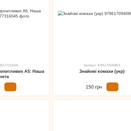
786177316045
Артикул: 9786170940803
допитливих А5: Наша
Знайомі комахи (укр)
нета
н
150 грн