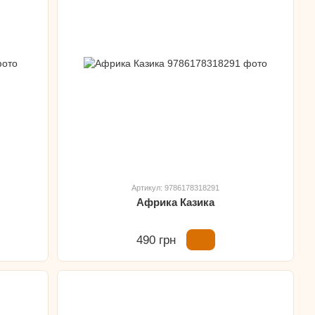
Артикул: 9786178318291
Африка Казика
490 грн