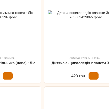
786170936196
Артикул: 9789669429865
льника (нова) : Ліс
Дитяча енциклопедія планети 
420 грн