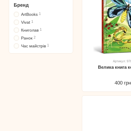
Бренд
1
ArtBooks
1
Vivat
1
Книголав
2
Ранок
1
Час майстрів
Артикул: 9
Велика книга к
400 гр