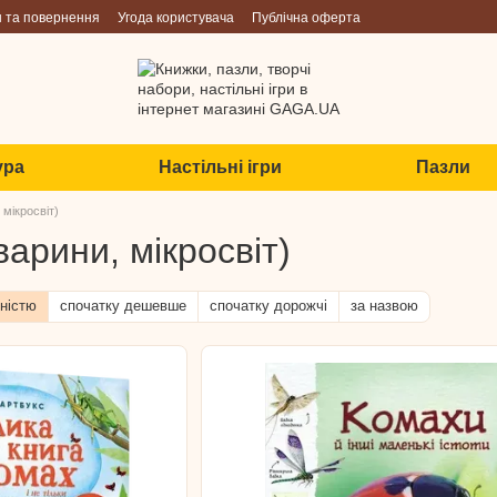
н та повернення
Угода користувача
Публічна оферта
ура
Настільні ігри
Пазли
мікросвіт)
арини, мікросвіт)
ністю
спочатку дешевше
спочатку дорожчі
за назвою