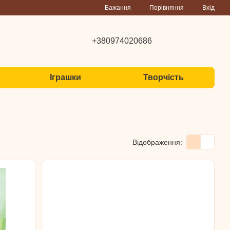
Порівняння
Бажання
Вхід
+380974020686
Іграшки
Творчість
Відображення: