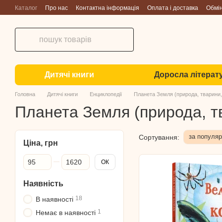
Перейти до основного контенту
Каталог
Про нас
Контактна інформація
Оплата і доставка
Обмі
Дитячі книги
Доросла літерат
Головна
Дитячі книги
Енциклопедії
Планета Земля (природа, тварини, 
Планета Земля (природа, тв
за популяр
Сортування:
Ціна, грн
Від Ціна, грн
До Ціна, грн
ОК
Наявність
18
В наявності
1
Немає в наявності