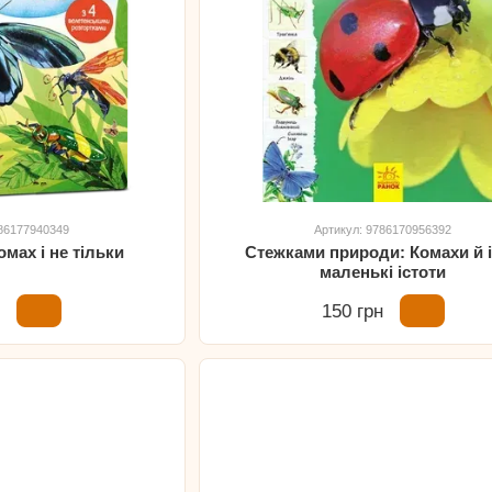
786177940349
Артикул: 9786170956392
омах і не тільки
Стежками природи: Комахи й 
маленькі істоти
н
150 грн