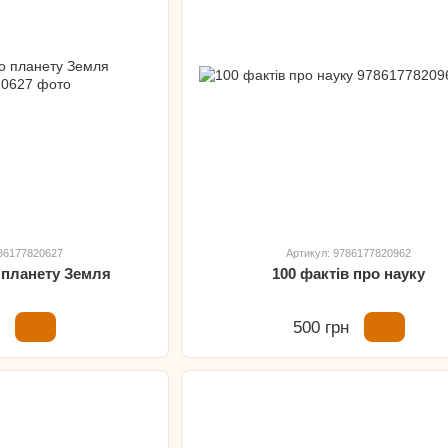
786177820627
Артикул: 9786177820962
о планету Земля
100 фактів про науку
н
500 грн