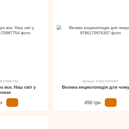
786170987754
Артикул: 9786170976307
о все. Наш світ у
Велика енциклопедія для чом
юнках
н
450 грн