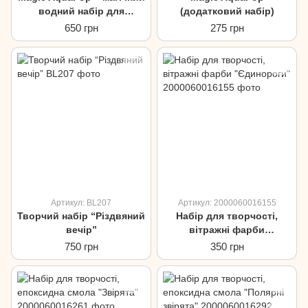
водний набір для
(додатковий набір)
малювання
650 грн
275 грн
Артикул: BL207
Артикул: 2000060016155
Творчий набір “Різдвяний
Набір для творчості,
вечір”
вітражні фарби
"Єдинороги"
750 грн
350 грн