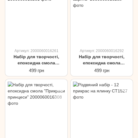
Артикул: 2000060016261
Артикул: 2000060016292
Набір для творчості,
Набір для творчості,
епоксидна смола
епоксидна смола
"Звірята"
"Полярні звірята"
499 грн
499 грн