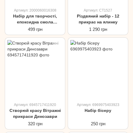
Артикул: 2000060016308
Артикул: CT1527
Набір для творчості,
Різдвяний набір - 12
епоксидна смола
прикрас на ялинку
"Прикраси принцеси"
499 грн
1 290 грн
Артикул: 6945717411920
Артикул: 6969975403923
Створюй красу Вітражні
Набір бісеру
прикраси Динозаври
320 грн
250 грн