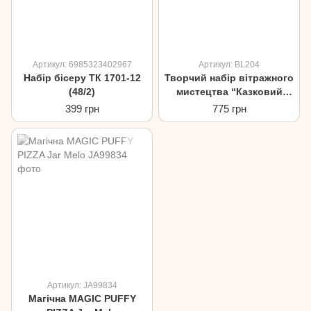
Артикул: 6985323402967
Артикул: BL204
Набір бісеру ТК 1701-12
Творчий набір вітражного
(48/2)
мистецтва “Казковий
світ”
399 грн
775 грн
Артикул: JA99834
Магічна MAGIC PUFFY