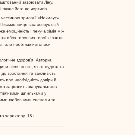
лаштований завоювати Ліну,
 лякає його до чортиків.
 частиною трилогії «Нокмаут»
. Письменниця застосовує свій
а емоційність і пекуча хімія між
и обох головних героїв і знати
аві, але необтяжливі описи
ологічне здоров’я. Авторка
ини після нього, як от нудота та
а до зростання та важливість
ь про необхідність довіри й
ига зацікавить шанувальників
ртівливими шпильками у
лкими любовними сценами та
го характеру. 18+