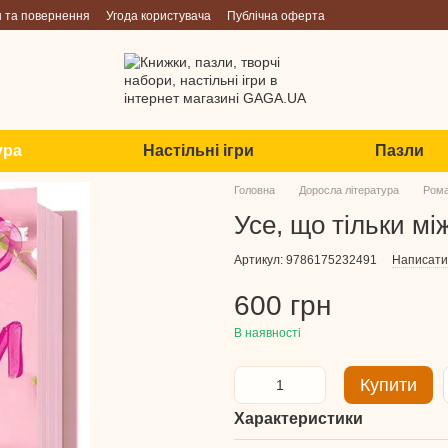
н та повернення
Угода користувача
Публічна оферта
ура
Настільні ігри
Пазли
Головна
Доросла література
Рома
Усе, що тільки мі
Артикул: 9786175232491
Написати 
600 грн
В наявності
Купити
Характеристики