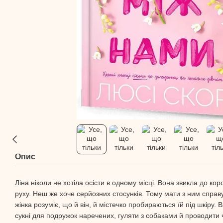
Опис
Ліна ніколи не хотіла осісти в одному місці. Вона звикла до кор
руху. Неш же хоче серйозних стосунків. Тому мати з ним справ
жінка розуміє, що й він, й містечко пробираються їй під шкіру. 
сукні для подружок наречених, гуляти з собаками й проводити 