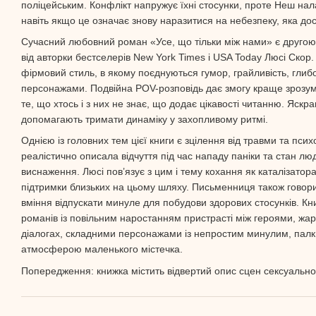
поліцейським. Конфлікт напружує їхні стосунки, проте Неш на
навіть якщо це означає знову наразитися на небезпеку, яка досі
Сучасний любовний роман «Усе, що тільки між нами» є другою
від авторки бестселерів New York Times і USA Today Люсі Скор
фірмовий стиль, в якому поєднуються гумор, грайливість, глибок
персонажами. Подвійна POV-розповідь дає змогу краще зрозуміт
те, що хтось і з них не знає, що додає цікавості читанню. Яскр
допомагають тримати динаміку у захопливому ритмі.
Однією із головних тем цієї книги є зцілення від травми та псих
реалістично описала відчуття під час нападу паніки та стан люд
виснаження. Люсі пов’язує з цим і тему кохання як каталізатор
підтримки близьких на цьому шляху. Письменниця також говорит
вміння відпускати минуле для побудови здорових стосунків. Кн
романів із повільним наростанням пристрасті між героями, жа
діалогах, складними персонажами із непростим минулим, па
атмосферою маленького містечка.
Попередження: книжка містить відвертий опис сцен сексуально