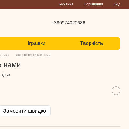
Порівняння
Бажання
Вхід
+380974020686
Іграшки
Творчість
нтика
Усе, що тільки між нами
ж нами
відгук
Замовити швидко