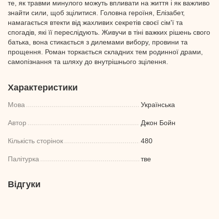
те, як травми минулого можуть впливати на життя і як важливо
знайти сили, щоб зцілитися. Головна героїня, Елізабет,
намагається втекти від жахливих секретів своєї сім'ї та
спогадів, які її переслідують. Живучи в тіні важких рішень свого
батька, вона стикається з дилемами вибору, провини та
прощення. Роман торкається складних тем родинної драми,
самопізнання та шляху до внутрішнього зцілення.
Характеристики
Мова
Українська
Автор
Джон Бойн
Кількість сторінок
480
Палітурка
тве
Відгуки