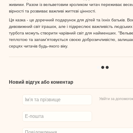
живими. Разом із вельветовим кроликом читач переживає весел
вірності та розвиває важливі життєві цінності.
Ця казка - це доречний подарунок для дітей та їхніх батьків. В
дивовижний світ іграшок, але і підкреслює важливість людських 
турбота можуть створити чарівний світ для найменших. "Вельв
теплотою та запам'ятовується своєю доброзичливістю, залиш
серцях читачів будь-якого віку.
Новий відгук або коментар
Увійти за допомого