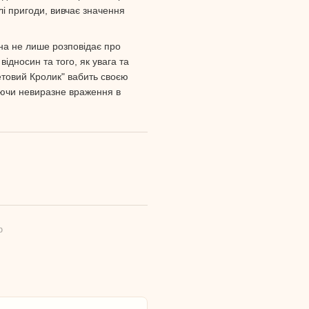
і пригоди, вивчає значення
она не лише розповідає про
відносин та того, як увага та
етовий Кролик" вабить своєю
аючи невиразне враження в
ю