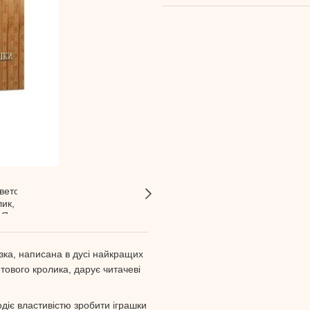
азка, написана в дусі найкращих
тового кролика, дарує читачеві
одіє властивістю зробити іграшки