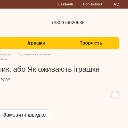
Порівняння
Бажання
Вхід
+380974020686
Іграшки
Творчість
матикою
Про тварин та рослини
рашки
ик, або Як оживають іграшки
відгук
Замовити швидко