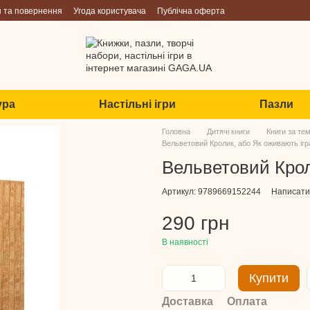
н та повернення
Угода користувача
Публічна оферта
ура
Настільні ігри
Пазли
Головна
Дитячі книги
Книги за те
Вельветовий Кролик, або Як оживають іг
Вельветовий Крол
Артикул: 9789669152244
Написати 
290 грн
В наявності
Купити
Доставка
Оплата