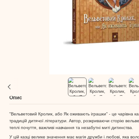
Опис
"Вельветовий Кролик, або Як оживають іграшки" - це чарівна к
традицій дитячої літератури. Автор, розкриваючи сторію вельве
теплі почуття, важливі навчання та незабутні миті дитинства.
У цій казці велике значення має магія дружби і любові, яка вол