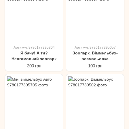
Артикул: 9786177395804
Артикул: 9786177395057
Я бачу! А ти?
Зоопарк. Віммельбух-
Невгамовний зоопарк
розмальовка
300 грн
100 грн