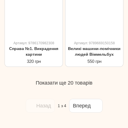
Артикул: 9786170982308
Артикул: 9789669150158
Справа №1. Викрадення
Великі машини-помічники
картини
людей Віммельбух
320 грн
550 грн
Показати ще 20 товарів
Назад
Вперед
1
з 4