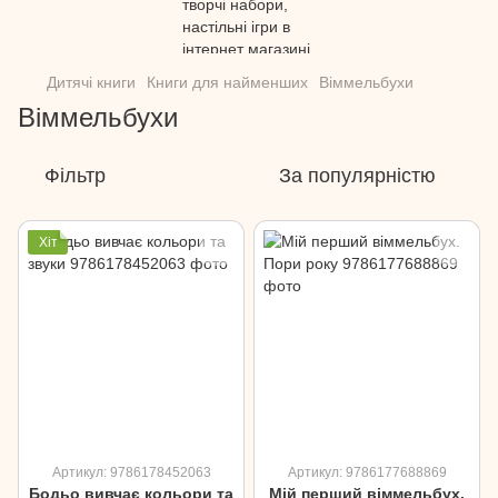
Дитячі книги
Книги для найменших
Віммельбухи
Віммельбухи
Фільтр
За популярністю
Хіт
Артикул: 9786178452063
Артикул: 9786177688869
Бодьо вивчає кольори та
Мій перший віммельбух.