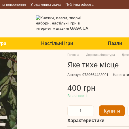
н та повернення
Угода користувача
Публічна оферта
ура
Настільні ігри
Пазли
Головна
Доросла література
Дете
Яке тихе місце
Артикул: 9789664483091
Написати 
400 грн
В наявності
Купити
Характеристики