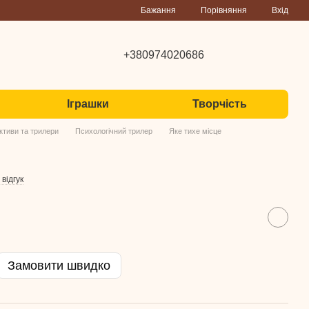
Порівняння
Бажання
Вхід
+380974020686
Іграшки
Творчість
ктиви та трилери
Психологічний трилер
Яке тихе місце
відгук
Замовити швидко