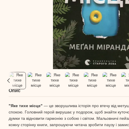
Опис
"Яке тихе місце"
— це зворушлива історія про втечу від метуш
спокою. Головний герой вирушає у подорож, щоб знайти куточо
думки та відновити гармонію з собою і світом. Мальовничі пейз
кожну сторінку книги, запрошуючи читача зробити паузу і зами