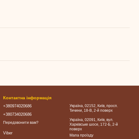
Контактна інформація
+380974020686
Україна, 02152, Київ, просп.
Тичини, 18-В, 2-й поверх
+380734020686
Україна, 02091, Київ, вул.
Передзвонити вам?
Харківське шосе, 172-Б, 2-й
поверх
Viber
Мапа проїзду