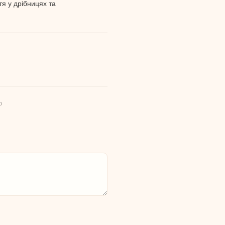
я у дрібницях та
ю