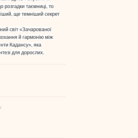
о розгадки таємниці, то
ніший, ще темніший секрет
рний світ «Зачарованої
 кохання й гармонію між
нти Кадансу», яка
нтезі для дорослих.
ю