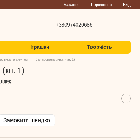
Порівняння
Бажання
Вхід
+380974020686
Іграшки
Творчість
астика та фентезі
Зачарована річка. (кн. 1)
(кн. 1)
відгук
Замовити швидко