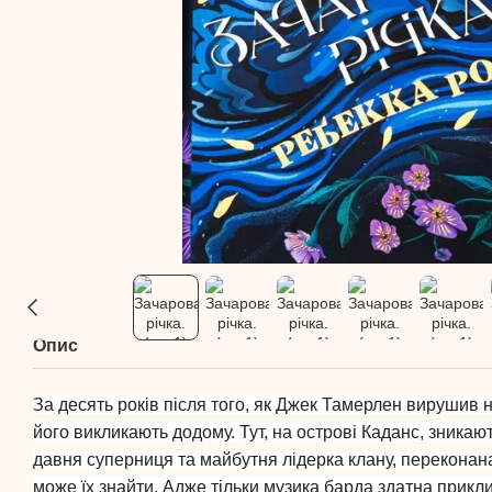
Опис
За десять років після того, як Джек Тамерлен вирушив н
його викликають додому. Тут, на острові Каданс, зникают
давня суперниця та майбутня лідерка клану, переконан
може їх знайти. Адже тільки музика барда здатна приклик