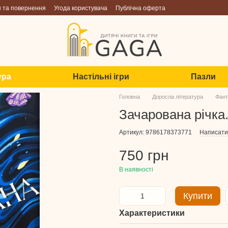
н та повернення
Угода користувача
Публічна оферта
ура
Настільні ігри
Пазли
Головна
Доросла література
Фант
Зачарована річка. 
Артикул: 9786178373771
Написати 
750 грн
В наявності
Купити
Характеристики