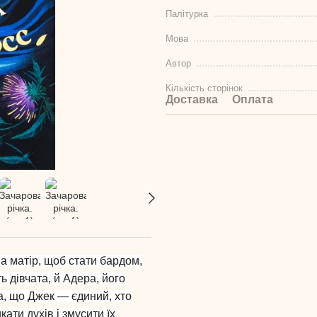
Палітурка
Мова
Автор
Кількість сторінок
Доставка
Оплата
а матір, щоб стати бардом,
ь дівчата, й Адера, його
а, що Джек — єдиний, хто
ати духів і змусити їх