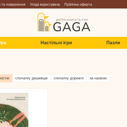
н та повернення
Угода користувача
Публічна оферта
ура
Настільні ігри
Пазли
ністю
спочатку дешевше
спочатку дорожчі
за назвою