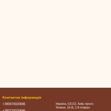
Контактна інформація
+380974020686
Україна, 02152, Київ, просп.
Тичини, 18-В, 2-й поверх
+380734020686