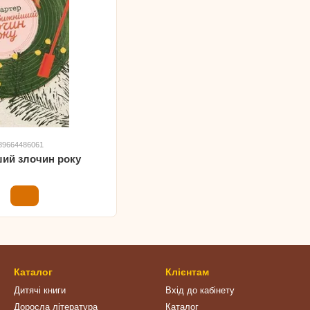
789664486061
ий злочин року
н
Каталог
Клієнтам
Дитячі книги
Вхід до кабінету
Доросла література
Каталог