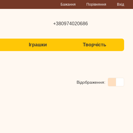
Порівняння
Бажання
Вхід
+380974020686
Іграшки
Творчість
Відображення: