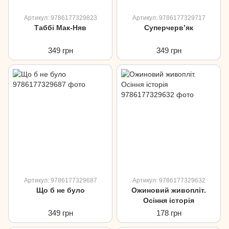
Артикул: 9786177329823
Артикул: 9786177329717
Таббі Мак-Няв
Суперчерв’як
349 грн
349 грн
Артикул: 9786177329687
Артикул: 9786177329632
Що б не було
Ожиновий живопліт.
Осіння історія
349 грн
178 грн