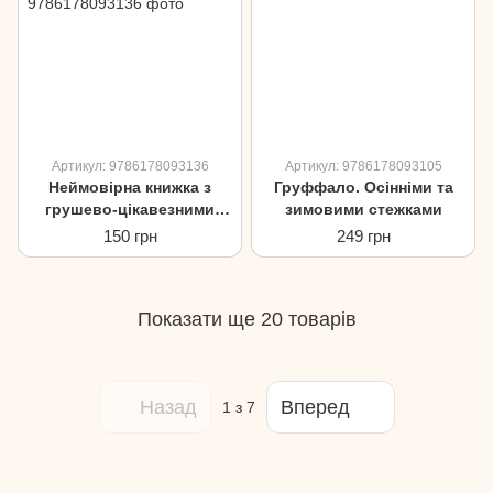
Артикул: 9786178093136
Артикул: 9786178093105
Неймовірна книжка з
Груффало. Осінніми та
грушево-цікавезними
зимовими стежками
завданнями
150 грн
249 грн
Показати ще 20 товарів
Назад
Вперед
1
з 7