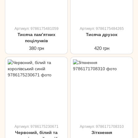
Артикул: 9786175481059
Артикул: 9786175484265
Тисяча пам’ятних
Тисяча друзок
поцілунків
380 грн
420 грн
Артикул: 9786175230671
Артикул: 9786171708310
Червоний, білий та
Зіткнення