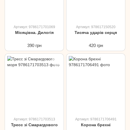
Артикул: 9786171701069
Артикул: 978617150520
Місяцівна. Дилогія
Тисяча ударів серця
390 грн
420 грн
Артикул: 9786171703513
Артикул: 9786171706491
Тресс зі Смарагдового
Корона брехні