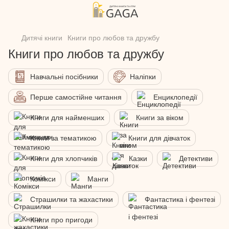
Дитячі книги
Книги про любов та дружбу
Книги про любов та дружбу
Навчальні посібники
Наліпки
Перше самостійне читання
Енциклопедії
Книги для найменших
Книги за віком
Книги за тематикою
Книги для дівчаток
Книги для хлопчиків
Казки
Детективи
Комікси
Манги
Страшилки та жахастики
Фантастика і фентезі
Книги про пригоди