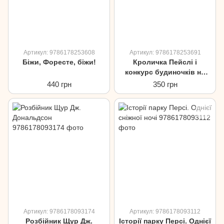
Артикул: 9786178253608
Артикул: 9786178253691
Біжи, Форесте, біжи!
Кроличка Пейслі і
конкурс будиночків на
дереві
440 грн
350 грн
Артикул: 9786178093174
Артикул: 9786178093112
Розбійник Щур Дж.
Історії парку Персі. Однієї