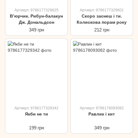
Артикул: 9786177329625
Артикул: 9786177329601
В’юрчик. Рибун-балакун
Скоро заснеш і ти.
Дж. Дональдсон
Колискова порам року
349 грн
212 грн
Артикул: 9786177329342
Артикул: 9786178093082
Якби не ти
Равлик і кит
199 грн
349 грн