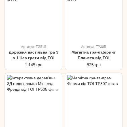
Артикул: TG515
Артикул: TP305
Дорожня настільна гра 3
Магнітна гра-лабіринт
в 1 Час грати від TOI
Планета від TOI
1 145 грн
825 грн