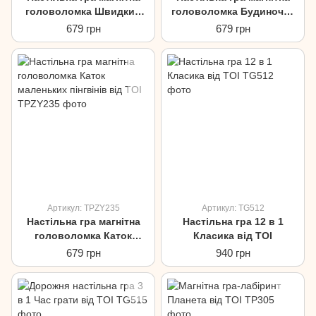
головоломка Швидкий
головоломка Будиночок
автомобіль від TOI
для іграшок від TOI
679 грн
679 грн
Артикул: TPZY235
Артикул: TG512
Настільна гра магнітна
Настільна гра 12 в 1
головоломка Каток
Класика від TOI
маленьких пінгвінів від
679 грн
940 грн
TOI