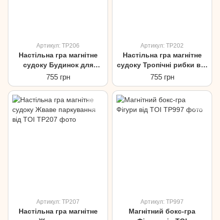
Артикул: TP206
Артикул: TP202
Настільна гра магнітне
Настільна гра магнітне
судоку Будинок для
судоку Тропічні рибки від
тварин від TOI
TOI
755 грн
755 грн
Артикул: TP207
Артикул: TP997
Настільна гра магнітне
Магнітний бокс-гра