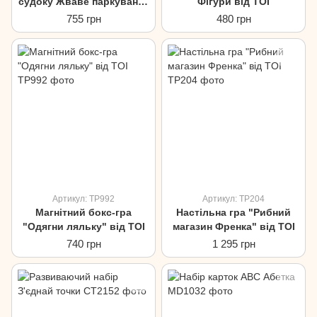
судоку Жваве паркування
Фігури від TOI
від TOI
755 грн
480 грн
Артикул: TP992
Артикул: TP204
Магнітний бокс-гра
Настільна гра "Рибний
"Одягни ляльку" від TOI
магазин Френка" від TOI
740 грн
1 295 грн