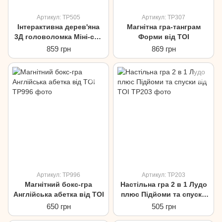
Артикул: TP505
Артикул: TP307
Інтерактивна дерев'яна
Магнітна гра-танграм
3Д головоломка Міні-сад
Форми від TOI
Фредді від TOI
859 грн
869 грн
Артикул: TP996
Артикул: TP203
Магнітний бокс-гра
Настільна гра 2 в 1 Лудо
Англійська абетка від TOI
плюс Підйоми та спуски
від TOI
650 грн
505 грн