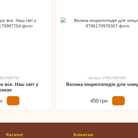
786170987754
Артикул: 9786170976307
о все. Наш світ у
Велика енциклопедія для чом
юнках
н
450 грн
Каталог
Клієнтам