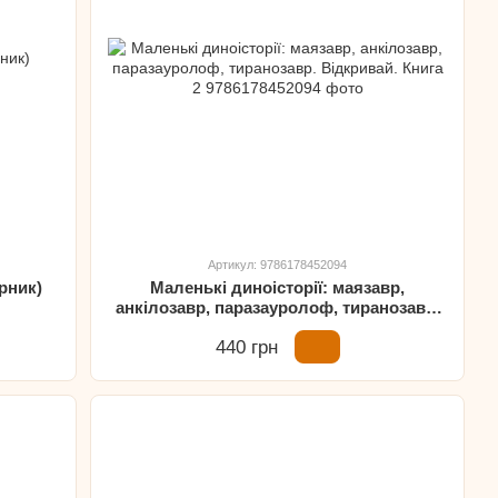
Артикул: 9786178452094
рник)
Маленькі диноісторії: маязавр,
анкілозавр, паразауролоф, тиранозавр.
Відкривай. Книга 2
440 грн