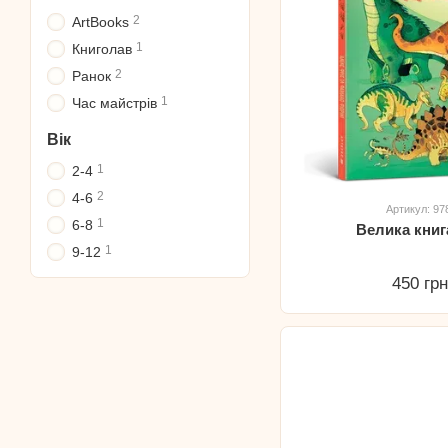
2
ArtBooks
1
Книголав
2
Ранок
1
Час майстрів
Вік
1
2-4
2
4-6
Артикул: 9
1
6-8
Велика книг
1
9-12
450 гр