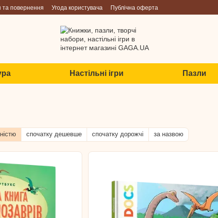
н та повернення
Угода користувача
Публічна оферта
ура
Настільні ігри
Пазли
ністю
спочатку дешевше
спочатку дорожчі
за назвою