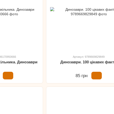
786170950666
Артикул: 9789669829849
ільника. Динозаври
Динозаври. 100 цікавих факт
85 грн