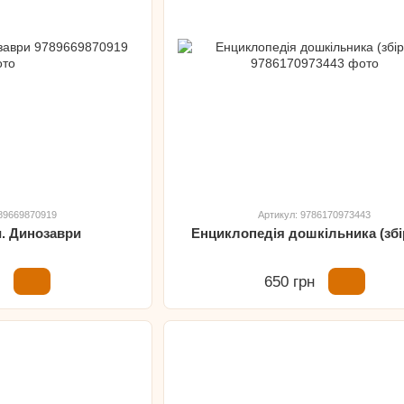
789669870919
Артикул: 9786170973443
и. Динозаври
Енциклопедія дошкільника (збі
н
650 грн