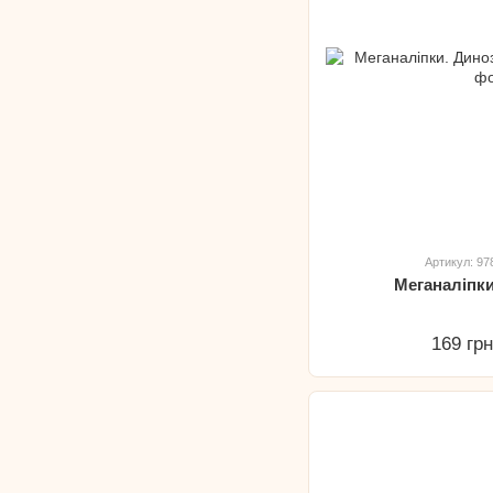
Артикул: 9
Меганаліпк
169 гр