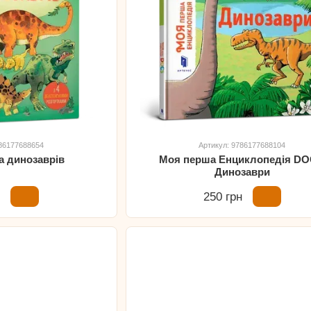
786177688654
Артикул: 9786177688104
а динозаврів
Моя перша Енциклопедія DO
Динозаври
н
250 грн