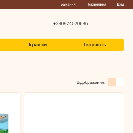
Порівняння
Бажання
Вхід
+380974020686
Іграшки
Творчість
Відображення: