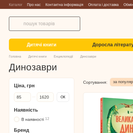
Перейти до основного контенту
Каталог
Про нас
Контактна інформація
Оплата і доставка
Обмі
Дитячі книги
Доросла літерат
Головна
Дитячі книги
Енциклопедії
Динозаври
Динозаври
за популяр
Сортування:
Ціна, грн
Від Ціна, грн
До Ціна, грн
ОК
Наявність
12
В наявності
Бренд