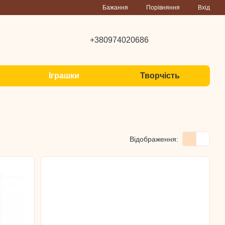
Порівняння
Бажання
Вхід
+380974020686
Іграшки
Творчість
Відображення: