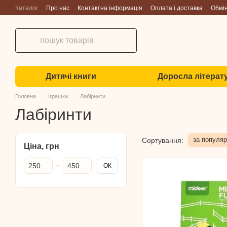
Перейти до основного контенту
Каталог
Про нас
Контактна інформація
Оплата і доставка
Обмі
Дитячі книги
Доросла літерат
Головна
Іграшки
Лабіринти
Лабіринти
за популяр
Сортування:
Ціна, грн
Від Ціна, грн
До Ціна, грн
ОК