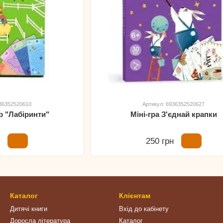
936352520610
Артикул: 6936352520627
ор "Лабіринти"
Міні-гра З'єднай крапки
н
250 грн
Каталог
Клієнтам
Дитячі книги
Вхід до кабінету
Доросла література
Каталог