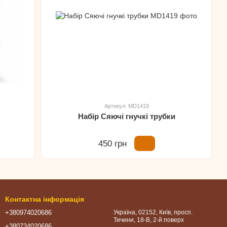
Артикул: MD1419
Набір Сяючі гнучкі трубки
450 грн
Контактна інформація
+380974020686
Україна, 02152, Київ, просп.
Тичини, 18-В, 2-й поверх
+380734020686