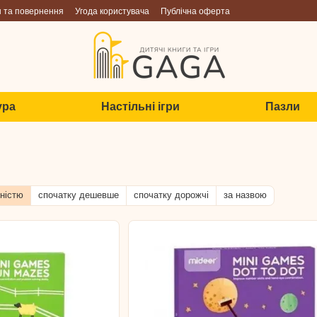
н та повернення
Угода користувача
Публічна оферта
ура
Настільні ігри
Пазли
ністю
спочатку дешевше
спочатку дорожчі
за назвою