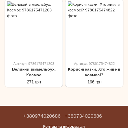
Артикул: 9786175471203
Артикул: 9786175474822
Великий віммельбух.
Корисні казки. Хто живе в
Космос
космосі?
271 грн
166 грн
+380974020686
+380734020686
Контактна інформація