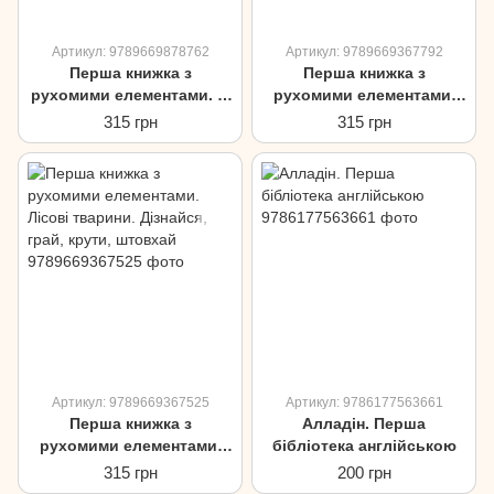
Артикул: 9789669878762
Артикул: 9789669367792
Перша книжка з
Перша книжка з
рухомими елементами. Із
рухомими елементами.
чого це зроблено.
Кольори. Лічи, дивись,
315 грн
315 грн
Дивись, читай, крути,
крути та вчись
штовхай
Артикул: 9789669367525
Артикул: 9786177563661
Перша книжка з
Алладін. Перша
рухомими елементами.
бібліотека англійською
Лісові тварини. Дізнайся,
315 грн
200 грн
грай, крути, штовхай