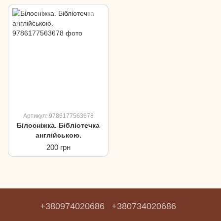
Артикул: 9786177563678
Білосніжка. Бібліотечка
англійською.
200 грн
+380974020686
+380734020686