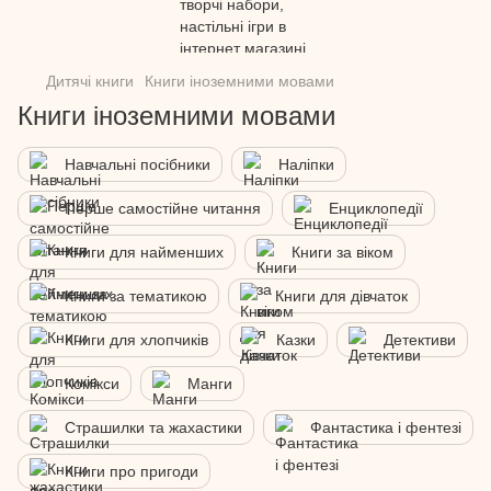
Дитячі книги
Книги іноземними мовами
Книги іноземними мовами
Навчальні посібники
Наліпки
Перше самостійне читання
Енциклопедії
Книги для найменших
Книги за віком
Книги за тематикою
Книги для дівчаток
Книги для хлопчиків
Казки
Детективи
Комікси
Манги
Страшилки та жахастики
Фантастика і фентезі
Книги про пригоди