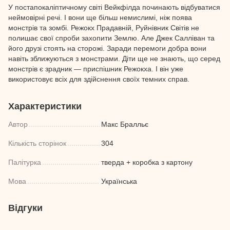
У постапокаліптичному світі Вейкфілда починають відбуватися
неймовірні речі. І вони ще більш немислимі, ніж поява
монстрів та зомбі. Режокх Прадавній, Руйнівник Світів не
полишає свої спроби захопити Землю. Але Джек Салліван та
його друзі стоять на сторожі. Заради перемоги добра вони
навіть зближуються з монстрами. Діти ще не знають, що серед
монстрів є зрадник — приспішник Режокха. І він уже
використовує всіх для здійснення своїх темних справ.
Характеристики
Автор
Макс Бралльє
Кількість сторінок
304
Палітурка
тверда + коробка з картону
Мова
Українська
Відгуки