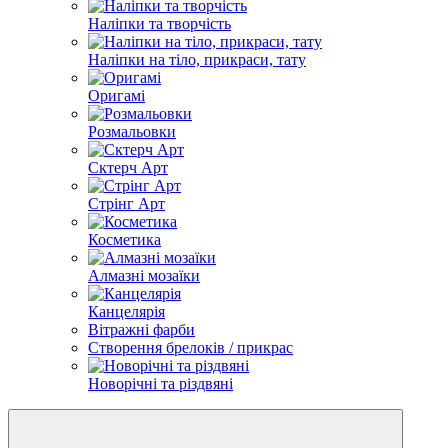
Наліпки та творчість
Наліпки на тіло, прикраси, тату
Оригамі
Розмальовки
Сктерч Арт
Стрінг Арт
Косметика
Алмазні мозаїки
Канцелярія
Вітражні фарби
Створення брелоків / прикрас
Новорічні та різдвяні