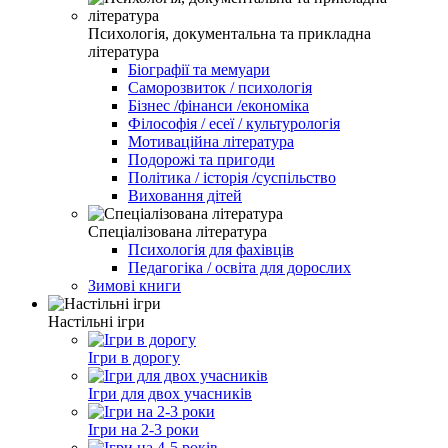
Психологія, документальна та прикладна
література
Біографії та мемуари
Саморозвиток / психологія
Бізнес /фінанси /економіка
Філософія / есеї / культурологія
Мотиваційна література
Подорожі та пригоди
Політика / історія /суспільство
Виховання дітей
Спеціалізована література
Психологія для фахівців
Педагогіка / освіта для дорослих
Зимові книги
Настільні ігри
Ігри в дорогу
Ігри для двох учасників
Ігри на 2-3 роки