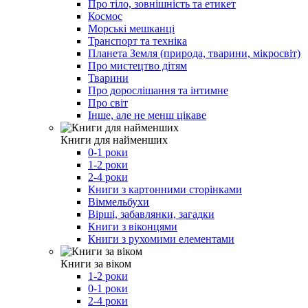
Про тіло, зовнішність та етикет
Космос
Морські мешканці
Транспорт та техніка
Планета Земля (природа, тварини, мікросвіт)
Про мистецтво дітям
Тварини
Про дорослішання та інтимне
Про світ
Інше, але не менш цікаве
Книги для найменших
0-1 роки
1-2 роки
2-4 роки
Книги з картонними сторінками
Віммельбухи
Вірші, забавлянки, загадки
Книги з віконцями
Книги з рухомими елементами
Книги за віком
1-2 роки
0-1 роки
2-4 роки