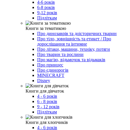
4-6 років
6-8 років
9-12 років
Підліткам
Книги за тематикою
Про динозаврів та доісторичних тварин
Про тіло, зовнішність та етикет / Про
дорослішання та інтимне
Про літаки, машини, техніку, потяги
Про тварин та рослини
Про магію, відьмочок та відьмаків
Про принцес
Про єдинорогів
MINECRAFT
Disney
Книги для дівчаток
4 - 6 років
6 - 8 років
9 - 12 років
Підліткам
Книги для хлопчиків
4 - 6 років