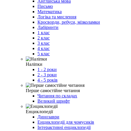
Англійська мова
Письмо
Математика
Логіка та мислення
Кросворди, ребуси, мізколамки
Лабіринти
1 клас
2 клас
3 клас
4 клас
5 клас
Наліпки
1 - 2 роки
2 - 3 роки
4 - 5 років
Перше самостійне читання
Читання по складах
Великий шрифт
Енциклопедії
Динозаври
Енциклопедії для чомусиків
Інтерактивні енциклопедії