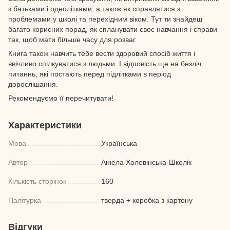
з батьками і однолітками, а також як справлятися з
проблемами у школі та перехідним віком. Тут ти знайдеш
багато корисних порад, як спланувати своє навчання і справи
так, щоб мати більше часу для розваг.
Книга також навчить тебе вести здоровий спосіб життя і
ввічливо спілкуватися з людьми. І відповість ще на безліч
питаннь, які постають перед підлітками в період
дорослішання.
Рекомендуємо її перечитувати!
Характеристики
Мова
Українська
Автор
Аніела Холевінська-Школік
Кількість сторінок
160
Палітурка
тверда + коробка з картону
Відгуки