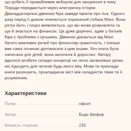
що робить її привабливим вибором для занурення в тему.
Поради передаються через алегоричну історію.
Дванадцятирічна дівчинка Кіра завжди мріяла про пса. Одного
разу перед її домом опиняється поранений собака Мані. Вона
рятує його, і скоро виявляється, що він може розмовляти та
ще й знається на фінансах. Це дуже доречно, адже у батьків
Кіри є проблеми з грошима. Дівчинка дізнається від Мані
багато важливих речей про фінансову грамотність, і пізніше
вже сама починає допомагати з цим іншим. Хоч книга була
написана для дітей, вона захопила й дорослих. Автору
вдалося розбити складні концепції на легко засвоювані уроки,
які підходять для читачів будь-якого віку. Мова та приклади
книги резонують, прокладаючи міст між складністю теми та її
розумінням.
Характеристики
Папір
офсет
Автор
Бодо Шефер
Кількість сторінок
232