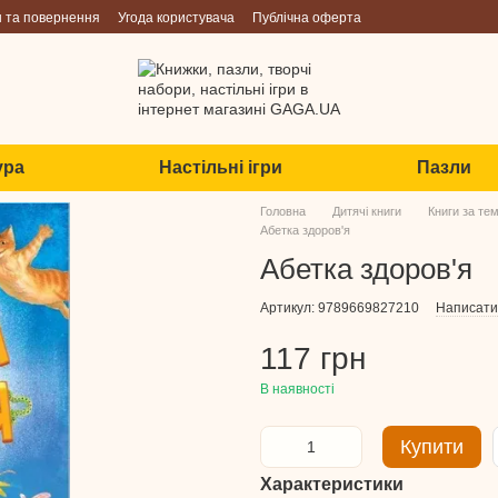
н та повернення
Угода користувача
Публічна оферта
ура
Настільні ігри
Пазли
Головна
Дитячі книги
Книги за те
Абетка здоров'я
Абетка здоров'я
Артикул: 9789669827210
Написати 
117 грн
В наявності
Купити
Характеристики