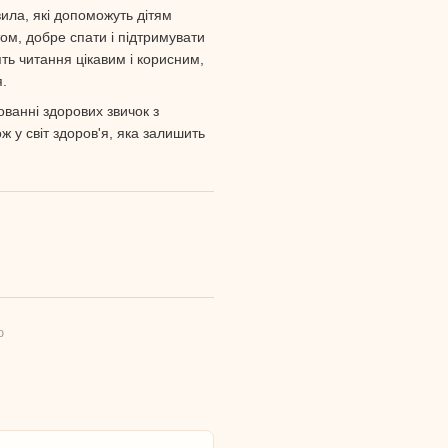
вила, які допоможуть дітям
ом, добре спати і підтримувати
ять читання цікавим і корисним,
я.
ованні здорових звичок з
 у світ здоров'я, яка залишить
ю