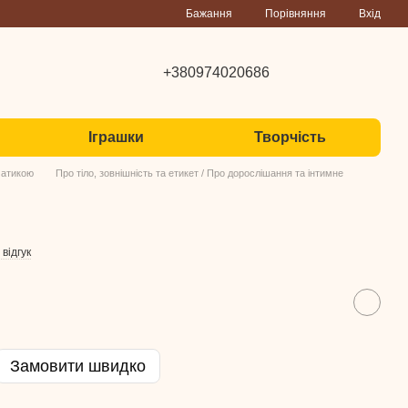
Порівняння
Бажання
Вхід
+380974020686
Іграшки
Творчість
матикою
Про тіло, зовнішність та етикет / Про дорослішання та інтимне
відгук
Замовити швидко