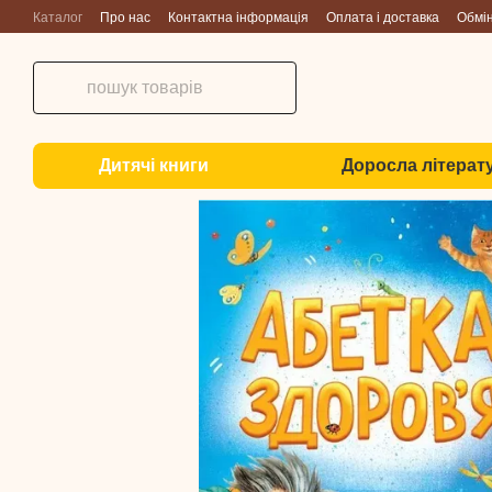
Перейти до основного контенту
Каталог
Про нас
Контактна інформація
Оплата і доставка
Обмі
Дитячі книги
Доросла літерат