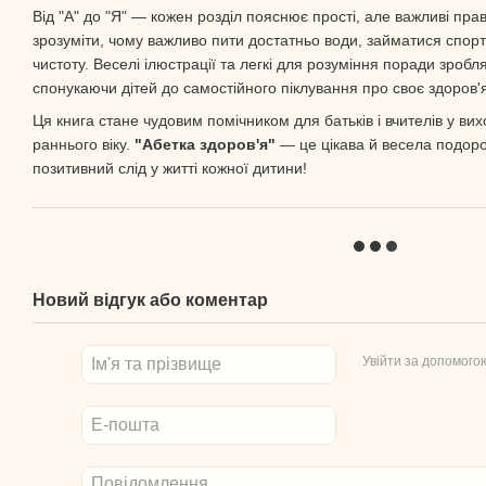
Від "А" до "Я" — кожен розділ пояснює прості, але важливі пра
зрозуміти, чому важливо пити достатньо води, займатися спорт
чистоту. Веселі ілюстрації та легкі для розуміння поради зробл
спонукаючи дітей до самостійного піклування про своє здоров'
Ця книга стане чудовим помічником для батьків і вчителів у вих
раннього віку.
"Абетка здоров'я"
— це цікава й весела подорож
позитивний слід у житті кожної дитини!
Новий відгук або коментар
Увійти за допомого