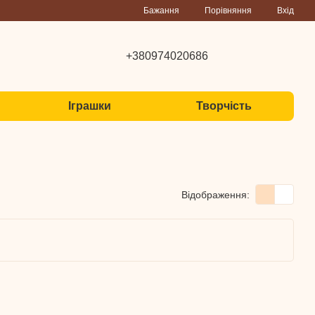
Порівняння
Бажання
Вхід
+380974020686
Іграшки
Творчість
Відображення: