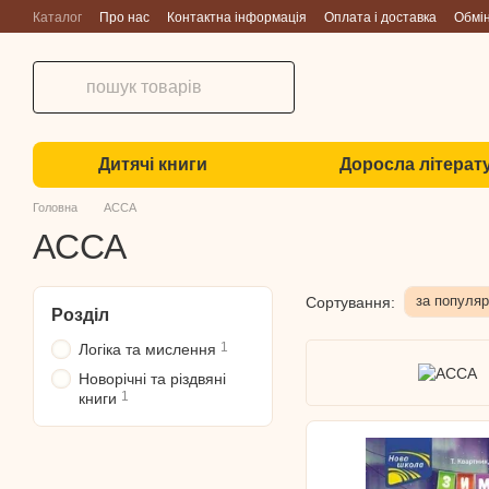
Перейти до основного контенту
Каталог
Про нас
Контактна інформація
Оплата і доставка
Обмі
Дитячі книги
Доросла літерат
Головна
АССА
АССА
за популяр
Сортування:
Розділ
1
Логіка та мислення
Новорічні та різдвяні
1
книги