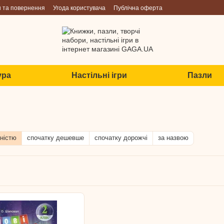
н та повернення
Угода користувача
Публічна оферта
ура
Настільні ігри
Пазли
ністю
спочатку дешевше
спочатку дорожчі
за назвою