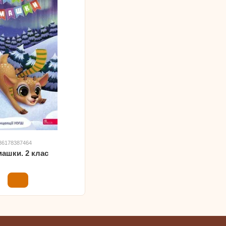
786178387464
машки. 2 клас
н