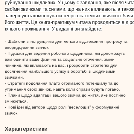
руйнування шкідливих. У цьому є завдання, яке після чита
своїми звичками та силами, що на них впливають, а також
завершують компонувати теорію «атомних звичок» і бачит
його життя. Ця книга-практикум читача проводиться від р
їхнього проживання. У виданні ви знайдете:
- Шаблони з інструкціями для легкого відстеження прогресу та
впорядкування звичок.
- Підказки для ведення робочого щоденника, які допоможуть
вам оцінити ваше фізичне та соціальне оточення, зміни
чинників, які впливають на вас, і розробити стратегію для
досягнення найбільшого успіху в боротьбі зі шкідливими
звичками.
- Стратегії подолання плато отриманого потенціалу та до
утримання своїх звичок, навіть коли справи будуть погано.
- Плани щодо адаптації вашого звичка до життя, яке постійно
змінюється.
- Нові ідеї від автора щодо ролі "веселощів" у формуванні
звичок.
Характеристики