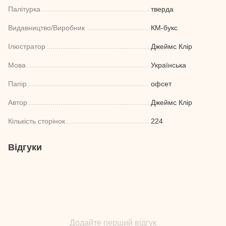
Палітурка
тверда
Видавництво/Виробник
КМ-букс
Ілюстратор
Джеймс Клір
Мова
Українська
Папір
офсет
Автор
Джеймс Клір
Кількість сторінок
224
Відгуки
Додайте перший відгук