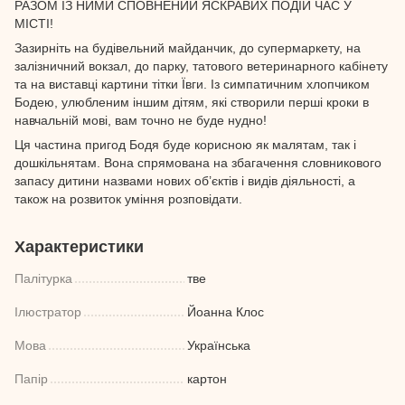
РАЗОМ ІЗ НИМИ СПОВНЕНИЙ ЯСКРАВИХ ПОДІЙ ЧАС У
МІСТІ!
Зазирніть на будівельний майданчик, до супермаркету, на
залізничний вокзал, до парку, татового ветеринарного кабінету
та на виставці картини тітки Ївги. Із симпатичним хлопчиком
Бодею, улюбленим іншим дітям, які створили перші кроки в
навчальній мові, вам точно не буде нудно!
Ця частина пригод Бодя буде корисною як малятам, так і
дошкільнятам. Вона спрямована на збагачення словникового
запасу дитини назвами нових об’єктів і видів діяльності, а
також на розвиток уміння розповідати.
Характеристики
Палітурка
тве
Ілюстратор
Йоанна Клос
Мова
Українська
Папір
картон