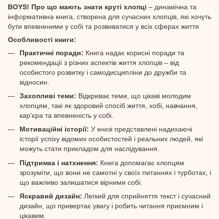
BOYS! Про що мають знати круті хлопці
– динамічна та
інформативна книга, створена для сучасних хлопців, які хочуть
бути впевненими у собі та розвиватися у всіх сферах життя.
Особливості книги:
Практичні поради:
Книга надає корисні поради та
рекомендації з різних аспектів життя хлопців – від
особистого розвитку і самодисципліни до дружби та
відносин.
Захопливі теми:
Відкриває теми, що цікаві молодим
хлопцям, такі як здоровий спосіб життя, хобі, навчання,
кар'єра та впевненість у собі.
Мотиваційні історії:
У книзі представлені надихаючі
історії успіху відомих особистостей і реальних людей, які
можуть стати прикладом для наслідування.
Підтримка і натхнення:
Книга допомагає хлопцям
зрозуміти, що вони не самотні у своїх питаннях і турботах, і
що важливо залишатися вірними собі.
Яскравий дизайн:
Легкий для сприйняття текст і сучасний
дизайн, що привертає увагу і робить читання приємним і
цікавим.