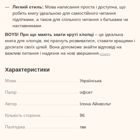
Легкий стиль:
Мова написання проста і доступна, що
робить книгу ідеальною для самостійного читання
підлітками, а також для спільного читання з батьками чи
наставниками.
BOYS! Про що мають знати круті хлопці
– це ідеальна
книга для хлопців, які прагнуть розвиватися, ставати кращими і
досягати своїх цілей. Вона допоможе знайти відповіді на
важливі питання і надихне на нові звершення.
Характеристики
Мова
Українська
Папір
офсет
Автор
Ілона Айнвольт
Кількість сторінок
96
Палітурка
тве