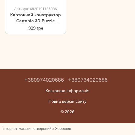
Артикул: 4820191135086
Картонний конструктор
Cartonic 3D Puzzle
Axolotls Trio Аксолотль
999 грн
+380974020686
+380734020686
Контактна інформація
Повна версія сайту
© 2026
Інтернет-магазин створений з Хорошоп