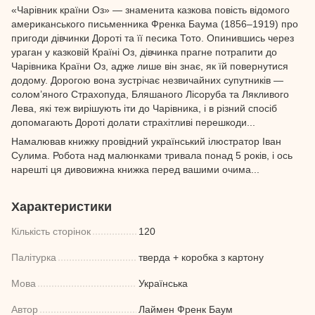
«Чарівник країни Оз» — знаменита казкова повість відомого
американ­сь­кого пись­менника Френка Баума (1856–1919) про
пригоди дів­чинки Дороті та її песика Тото. Опинившись через
ураган у казковій Країні Оз, дівчинка прагне потрапити до
Чарівника Країни Оз, адже лише він знає, як їй повернутися
додому. Дорогою вона зустрічає незвичайних супут­ників —
солом’яного Страхопуда, Бляшаного Лісоруба та Лякливого
Лева, які теж вирішують іти до Чарівника, і в різний спосіб
допомагають Дороті долати страхітливі перешкоди...
Намалював книжку про­­від­­ний український ілюстратор Іван
Сулима. Робота над малюнками тривала понад 5 років, і ось
нарешті ця дивовижна книжка перед вашими очима...
Характеристики
Кількість сторінок
120
Палітурка
тверда + коробка з картону
Мова
Українська
Автор
Лаймен Френк Баум