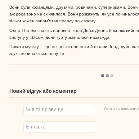
Вони були коханцями, друзями, родичами, суперниками. Вони 
аж доки воно не скінчилося. Вони розкажуть, як усе починалося
тільки кожен запам’ятав правду по-своєму.
Одне The Six знають напевне: коли Дейзі Джонс босоніж вийшла
виступу у «Віскі», доля гурту змінилася назавжди.
Писати музику — це не тільки про ноти й октави. Іноді дуже важк
звук і починаються почуття.
Новий відгук або коментар
Увійти за допомого