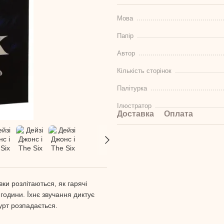
Мова
Папір
Автор
Кількість сторінок
Палітурка
Ілюстратор
Доставка
Оплата
вки розлітаються, як гарячі
 години. Їхнє звучання диктує
урт розпадається.