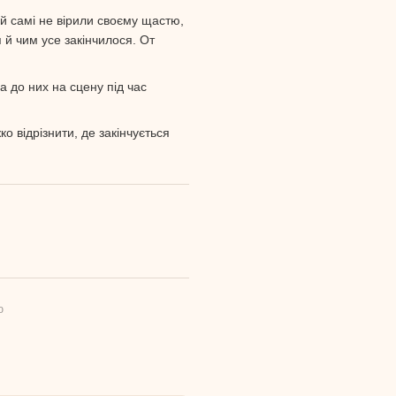
й самі не вірили своєму щастю,
 й чим усе закінчилося. От
 до них на сцену під час
о відрізнити, де закінчується
ю