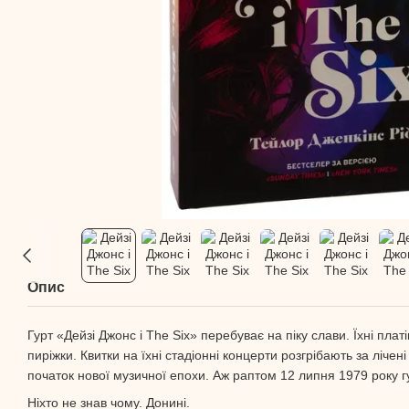
Опис
Гурт «Дейзі Джонс і The Six» перебуває на піку слави. Їхні платі
пиріжки. Квитки на їхні стадіонні концерти розгрібають за лічені
початок нової музичної епохи. Аж раптом 12 липня 1979 року г
Ніхто не знав чому. Донині.