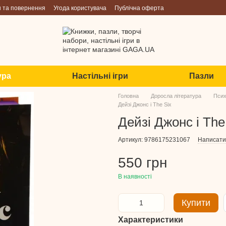
н та повернення
Угода користувача
Публічна оферта
ура
Настільні ігри
Пазли
Головна
Доросла література
Псих
Дейзі Джонс і The Six
Дейзі Джонс і The
Артикул: 9786175231067
Написати 
550 грн
В наявності
Купити
Характеристики