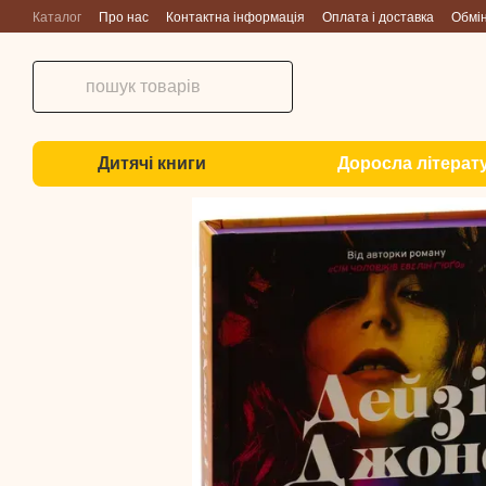
Перейти до основного контенту
Каталог
Про нас
Контактна інформація
Оплата і доставка
Обмі
Дитячі книги
Доросла літерат