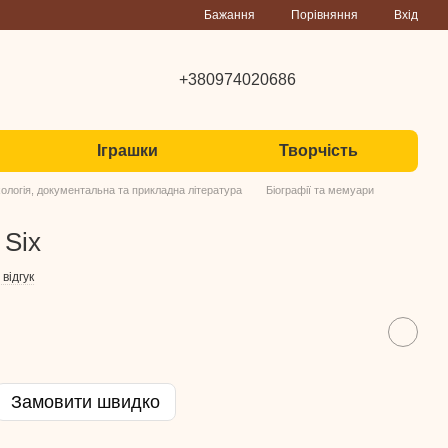
Порівняння
Бажання
Вхід
+380974020686
Іграшки
Творчість
ологія, документальна та прикладна література
Біографії та мемуари
 Six
відгук
Замовити швидко