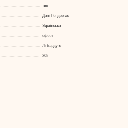
тве
Дані Пендергаст
Українська
офсет
Лі Бардуго
208