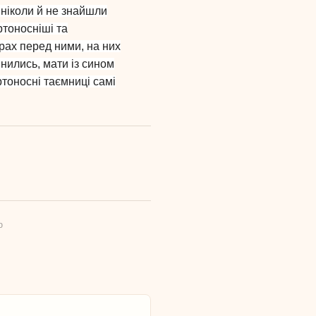
 ніколи й не знайшли
ртоносніші та
трах перед ними, на них
нились, мати із сином
тоносні таємниці самі
ю