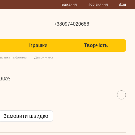
Порівняння
Бажання
Вхід
+380974020686
Іграшки
Творчість
астика та фентезі
Демон у лісі
відгук
Замовити швидко