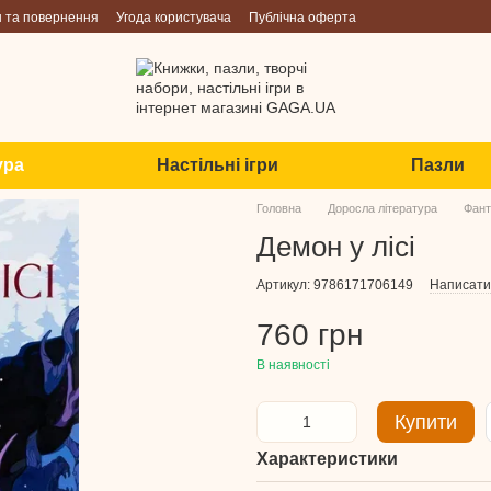
н та повернення
Угода користувача
Публічна оферта
ура
Настільні ігри
Пазли
Головна
Доросла література
Фант
Демон у лісі
Артикул: 9786171706149
Написати 
760 грн
В наявності
Купити
Характеристики