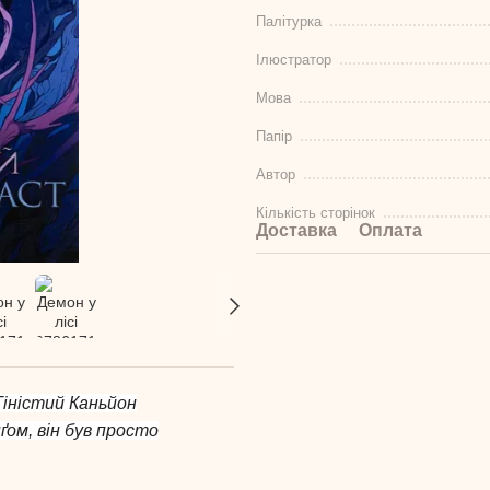
Палітурка
Ілюстратор
Мова
Папір
Автор
Кількість сторінок
Доставка
Оплата
 Тіністий Каньйон
нґом, він був просто