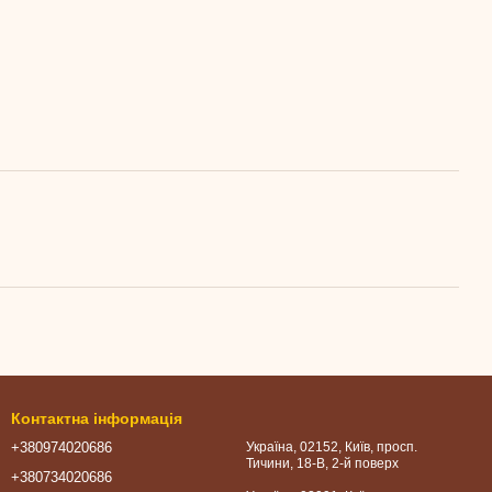
Контактна інформація
+380974020686
Україна, 02152, Київ, просп.
Тичини, 18-В, 2-й поверх
+380734020686