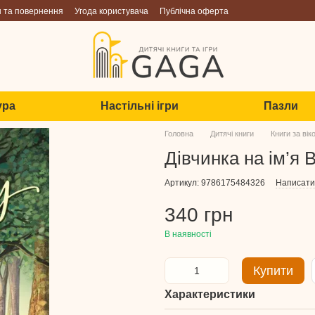
н та повернення
Угода користувача
Публічна оферта
ура
Настільні ігри
Пазли
Головна
Дитячі книги
Книги за ві
Дівчинка на ім’я В
Артикул: 9786175484326
Написати 
340 грн
В наявності
Купити
Характеристики