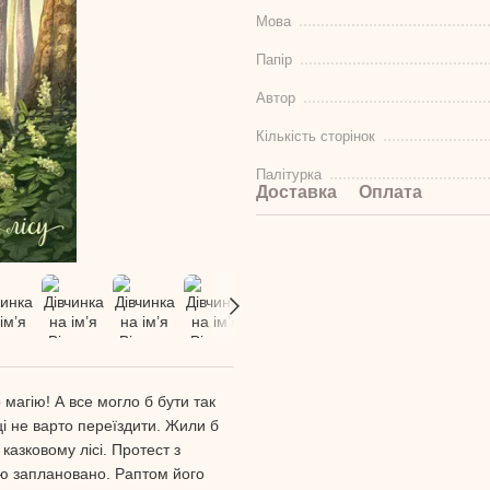
Мова
Папір
Автор
Кількість сторінок
Палітурка
Доставка
Оплата
магію! А все могло б бути так
ці не варто переїздити. Жили б
казковому лісі. Протест з
тю заплановано. Раптом його