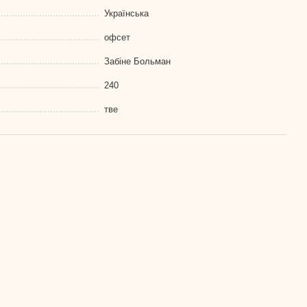
Українська
офсет
Забіне Больман
240
тве