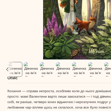
Опис
Кохання — справа непроста, особливо коли до нього домішано 
просто: мамі Валентини варто лише закохатися — і тоді дівчин
собі, як раніше, четверо юних відьмочок і нерозлучних подруг у 
любовним чар-зіллям щось не склалося, хоча все було повніс