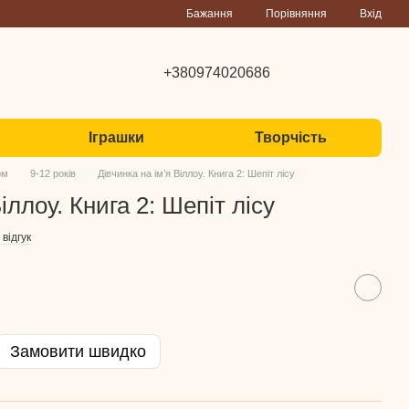
Порівняння
Бажання
Вхід
+380974020686
Іграшки
Творчість
ком
9-12 років
Дівчинка на ім’я Віллоу. Книга 2: Шепіт лісу
іллоу. Книга 2: Шепіт лісу
відгук
Замовити швидко