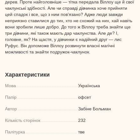
дерев. Проте найголовніше — тітка передала Віллоу ще й свої
чаклунські здібності. Але чи справді дівчинка хоче прийняти
цей спадок і все, що з ним пов'язано? Адже люди завжди
неприязно ставилися до тих, хто не схожий на них, хай навіть
вони зробили лише добро. До того ж Віллоу треба знайти ще
три дівчини, які також мають дар чаклунства. Але де? І,
головне, як? На щастя, у дівчинки є надійний друг — лис
Руфус. Він допоможе Віллоу розвинути власні магічні
можливості та знайти подружок-чаклунок.
Характеристики
Мова
Українська
Папір
офсет
Автор
Забіне Больман
Кількість сторінок
232
Палітурка
тве