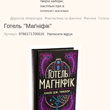
Доросла література
Фантастика та фентезі
Фентезі
Готель
Готель "Маґніфік"
Артикул:
9786171705616
Написати відгук