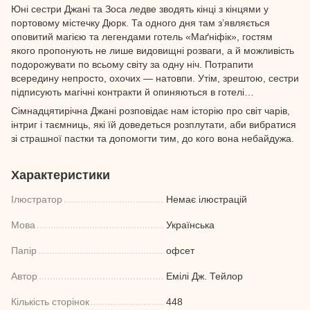
Юні сестри Джані та Зоса ледве зводять кінці з кінцями у
портовому містечку Дюрк. Та одного дня там з’являється
оповитий магією та легендами готель «Маґніфік», гостям
якого пропонують не лише видовищні розваги, а й можливість
подорожувати по всьому світу за одну ніч. Потрапити
всередину непросто, охочих — натовпи. Утім, зрештою, сестри
підписують магічні контракти й опиняються в готелі…
Сімнадцятирічна Джані розповідає нам історію про світ чарів,
інтриг і таємниць, які їй доведеться розплутати, аби вибратися
зі страшної пастки та допомогти тим, до кого вона небайдужа.
Характеристики
Ілюстратор
Немає ілюстрацій
Мова
Українська
Папір
офсет
Автор
Емілі Дж. Тейлор
Кількість сторінок
448