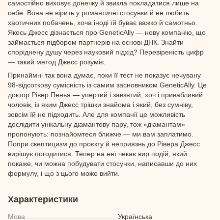
самостійно виховує донечку й звикла покладатися лише на
себе. Вона не вірить у романтичні стосунки й не любить
хаотичних побачень, хоча іноді їй буває важко й самотньо.
Якось Джесс дізнається про GeneticAlly — нову компанію, що
займається підбором партнерів на основі ДНК. Знайти
споріднену душу через науковий підхід? Перевіреність цифр
— такий метод Джесс розуміє.
Принаймні так вона думає, поки її тест не показує нечувану
98-відсоткову сумісність із самим засновником GeneticAlly. Це
доктор Рівер Пенья — упертий і завзятий, хоч і привабливий
чоловік, із яким Джесс трішки знайома і який, без сумніву,
зовсім їй не підходить. Але для компанії це можливість
дослідити унікальну діамантову пару, тож «діамантам»
пропонують: познайомтеся ближче — ми вам заплатимо.
Попри скептицизм до проєкту й неприязнь до Рівера Джесс
вирішує погодитися. Тепер на неї чекає вир подій, який
покаже, чи можна побудувати стосунки, написавши до них
формулу, і що з цього може вийти.
Характеристики
Мова
Українська