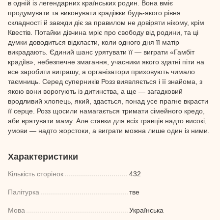
в одній із легендарних країнських родин. Вона вміє
продумувати та виконувати крадіжки будь-якого рівня
складності й завжди діє за правилом не довіряти нікому, крім
Квестів. Потайки дівчина мріє про свободу від родини, та ці
думки доводиться відкласти, коли одного дня її матір
викрадають. Єдиний шанс урятувати її — виграти «Гамбіт
крадіїв», небезпечне змагання, учасники якого здатні піти на
все заробити виграшу, а організатори приховують чимало
таємниць. Серед суперників Розз виявляється і її знайома, з
якою вони ворогують із дитинства, а ще — загадковий
вродливий хлопець, який, здається, понад усе прагне вкрасти
її серце. Розз щосили намагається тримати сімейного кредо,
аби врятувати маму. Але ставки для всіх гравців надто високі,
умови — надто жорстоки, а виграти можна лише один із ними.
Характеристики
Кількість сторінок
432
Палітурка
тве
Мова
Українська