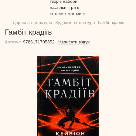
Доросла література
Художня література
Гамбіт крадіїв
Гамбіт крадіїв
Артикул:
9786171705852
Написати відгук