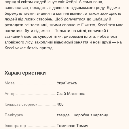
поряд зі світом людей існує світ Фейрі. А сама вона,
виявляється, походить із давнього відьомського роду. Відьми
бережуть таємні знання та магічні вміння, а також захищають
людей від лихих створінь. Щоб долучитися до шабашу й
розгадати всі таємниці, якими сповнене її життя, Кессі теж має
навчитися бути відьмою... Польоти на мітлі, величний і
затишний маєток суворої тітки, дивовижні істоти, небезпеки
зловісного лісу, захопливі відьомські заняття й нові друзі — на
Кессі чекає безліч пригод.
Характеристики
Мова
Українська
Автор
Скай Маккенна
Кількість сторінок
408
Палітурка
тверда + коробка з картону
Ілюстратор
Томислав Томич