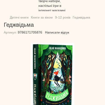
Дитячі книги
Книги за віком
9-12 років
Геджвідьма
Геджвідьма
Артикул:
9786171705876
Написати відгук