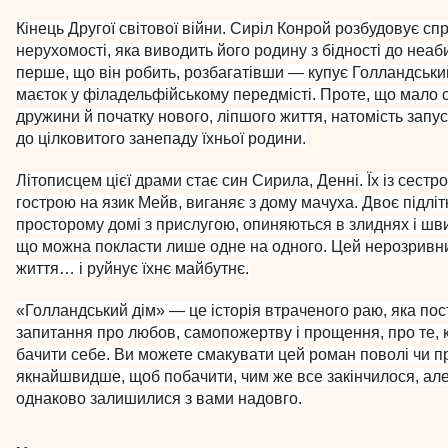
Кінець Другої світової війни. Сиріл Конрой розбудовує с
нерухомості, яка виводить його родину з бідності до неабия
перше, що він робить, розбагатівши — купує Голландськи
маєток у філадельфійському передмісті. Проте, що мало 
дружини й початку нового, ліпшого життя, натомість запус
до цілковитого занепаду їхньої родини.
Літописцем цієї драми стає син Сирила, Денні. Їх із сестр
гострою на язик Мейв, виганяє з дому мачуха. Двоє підлітк
просторому домі з прислугою, опиняються в злиднях і шв
що можна покласти лише одне на одного. Цей нерозривний
життя… і руйнує їхнє майбутнє.
«Голландський дім» — це історія втраченого раю, яка по
запитання про любов, самопожертву і прощення, про те, к
бачити себе. Ви можете смакувати цей роман поволі чи п
якнайшвидше, щоб побачити, чим же все закінчилося, але
однаково залишилися з вами надовго.