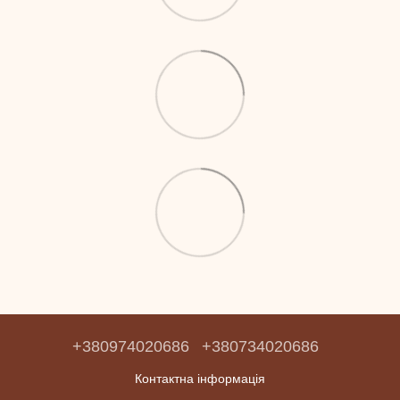
+380974020686
+380734020686
Контактна інформація