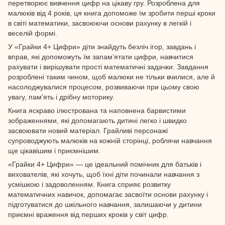
перетворює вивчення цифр на цікаву гру. Розроблена для
малюків від 4 років, ця книга допоможе їм зробити перші кроки
в світі математики, засвоюючи основи рахунку в легкій і
веселій формі.
У «Грайки 4+ Цифри» діти знайдуть безліч ігор, завдань і
вправ, які допоможуть їм запам’ятати цифри, навчитися
рахувати і вирішувати прості математичні задачки. Завдання
розроблені таким чином, щоб малюки не тільки вчилися, але й
насолоджувалися процесом, розвиваючи при цьому свою
увагу, пам'ять і дрібну моторику.
Книга яскраво ілюстрована та наповнена барвистими
зображеннями, які допомагають дитині легко і швидко
засвоювати новий матеріал. Грайливі персонажі
супроводжують малюків на кожній сторінці, роблячи навчання
ще цікавішим і приємнішим.
«Грайки 4+ Цифри» — це ідеальний помічник для батьків і
вихователів, які хочуть, щоб їхні діти починали навчання з
усмішкою і задоволенням. Книга сприяє розвитку
математичних навичок, допомагає засвоїти основи рахунку і
підготуватися до шкільного навчання, залишаючи у дитини
приємні враження від перших кроків у світ цифр.